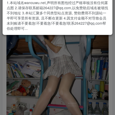
1.本站域名wanouwu.net,声明所有图包经过严格审核没有任何露
点图 2.请保存联系邮箱264227@qq.com,以免赞助后域名被墙找
不到地址 3.本站汇聚多个同类型站点资源, 赞助费用不到源站一
半即可享受所有资源, 且不断在更新 4.因支付金额不对导致会员
未到账请不要着急!不要着急!不要着急!联系264227@qq.com帮
你处理即可...