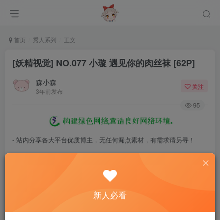
首页
秀人系列
正文
[妖精视觉] NO.077 小璇 遇见你的肉丝袜 [62P]
森小森
关注
3年前发布
95
- 站内分享各大平台优质博主，无任何漏点素材，有需求请另寻！
- 百度网盘提示提取码错误，请更换浏览器重试，这是百度网盘版本问
题。
- 遇见解压密码不对、无法解压，请查看
《解压教程》
，能分享就肯定
新人必看
能解压！
- 资源失效/充值未到账/账号解禁...等问题请
《提交工单》