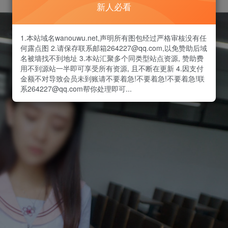
新人必看
1.本站域名wanouwu.net,声明所有图包经过严格审核没有任
何露点图 2.请保存联系邮箱264227@qq.com,以免赞助后域
名被墙找不到地址 3.本站汇聚多个同类型站点资源, 赞助费
用不到源站一半即可享受所有资源, 且不断在更新 4.因支付
金额不对导致会员未到账请不要着急!不要着急!不要着急!联
系264227@qq.com帮你处理即可...