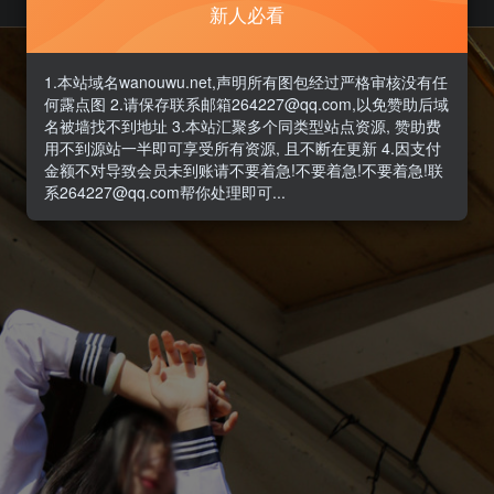
新人必看
1.本站域名wanouwu.net,声明所有图包经过严格审核没有任
何露点图 2.请保存联系邮箱264227@qq.com,以免赞助后域
名被墙找不到地址 3.本站汇聚多个同类型站点资源, 赞助费
用不到源站一半即可享受所有资源, 且不断在更新 4.因支付
金额不对导致会员未到账请不要着急!不要着急!不要着急!联
系264227@qq.com帮你处理即可...