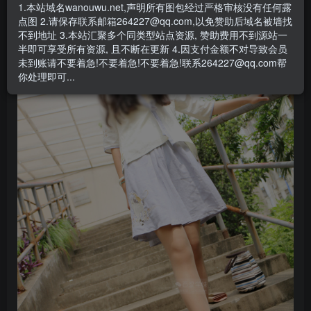
1.本站域名wanouwu.net,声明所有图包经过严格审核没有任何露
点图 2.请保存联系邮箱264227@qq.com,以免赞助后域名被墙找
不到地址 3.本站汇聚多个同类型站点资源, 赞助费用不到源站一
半即可享受所有资源, 且不断在更新 4.因支付金额不对导致会员
未到账请不要着急!不要着急!不要着急!联系264227@qq.com帮
你处理即可...