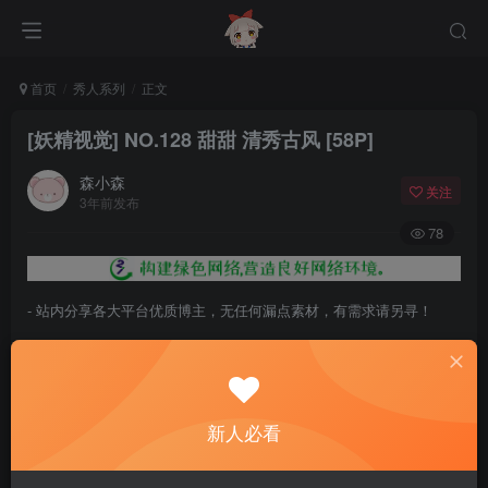
首页
秀人系列
正文
[妖精视觉] NO.128 甜甜 清秀古风 [58P]
森小森
关注
3年前发布
78
- 站内分享各大平台优质博主，无任何漏点素材，有需求请另寻！
- 百度网盘提示提取码错误，请更换浏览器重试，这是百度网盘版本问
题。
- 遇见解压密码不对、无法解压，请查看
《解压教程》
，能分享就肯定
新人必看
能解压！
- 资源失效/充值未到账/账号解禁...等问题请
《提交工单》