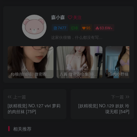
森小森
关注
7477
0
95
63.6W+
这家伙很懒，什么都没有写...
1p狼(狼狼喵) 微密圈/岛遇合集[持续更新2025.08.20]
八酱 微密圈合集[持续更新]
上一篇
下一篇
[妖精视觉] NO.127 vivi 萝莉
[妖精视觉] NO.129 妖妖 玲
的肉丝袜 [75P]
珑无暇 [54P]
相关推荐