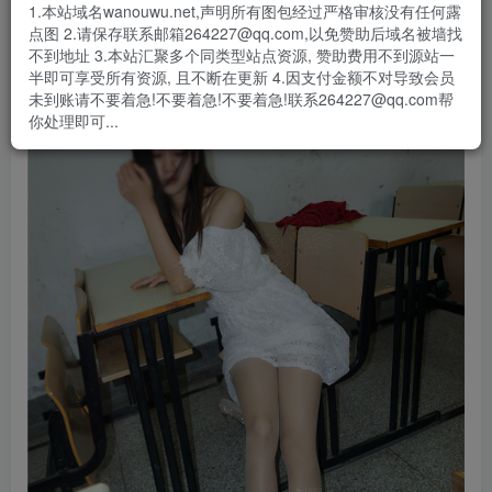
- 资源失效/充值未到账/账号解禁...等问题请
《提交工单》
1.本站域名wanouwu.net,声明所有图包经过严格审核没有任何露
点图 2.请保存联系邮箱264227@qq.com,以免赞助后域名被墙找
不到地址 3.本站汇聚多个同类型站点资源, 赞助费用不到源站一
半即可享受所有资源, 且不断在更新 4.因支付金额不对导致会员
未到账请不要着急!不要着急!不要着急!联系264227@qq.com帮
你处理即可...