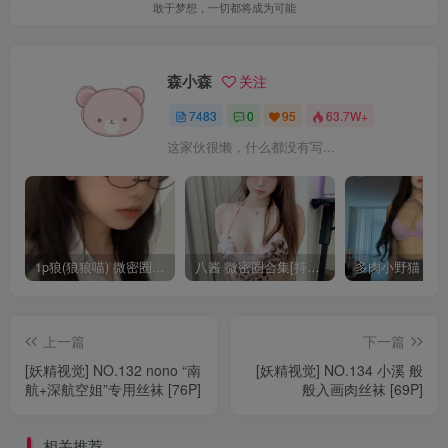
敢于梦想，一切都将成为可能
森小森
关注
7483
0
95
63.7W+
这家伙很懒，什么都没有写...
1p狼(狼狼喵) 微密圈/岛遇合集[持续更新2025.08.20]
八酱 微密圈合集[持续更新]
上一篇
下一篇
[妖精视觉] NO.132 nono “南
[妖精视觉] NO.134 小溪 般
航+深航空姐”专用丝袜 [76P]
般入画肉丝袜 [69P]
相关推荐