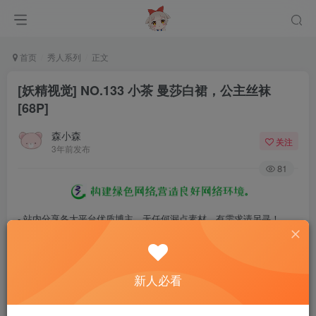
首页
秀人系列
正文
[妖精视觉] NO.133 小茶 曼莎白裙，公主丝袜
[68P]
森小森
关注
3年前发布
81
- 站内分享各大平台优质博主，无任何漏点素材，有需求请另寻！
- 百度网盘提示提取码错误，请更换浏览器重试，这是百度网盘版本问
题。
新人必看
- 遇见解压密码不对、无法解压，请查看
《解压教程》
，能分享就肯定
能解压！