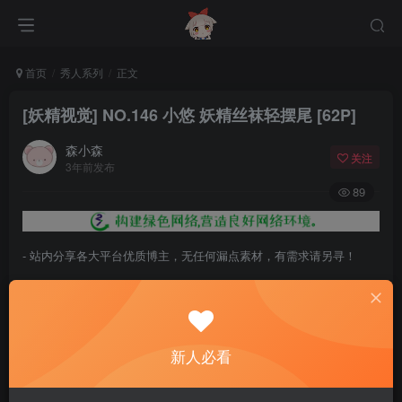
首页
秀人系列
正文
[妖精视觉] NO.146 小悠 妖精丝袜轻摆尾 [62P]
森小森
关注
3年前发布
89
- 站内分享各大平台优质博主，无任何漏点素材，有需求请另寻！
- 百度网盘提示提取码错误，请更换浏览器重试，这是百度网盘版本问
题。
- 遇见解压密码不对、无法解压，请查看
《解压教程》
，能分享就肯定
新人必看
能解压！
- 资源失效/充值未到账/账号解禁...等问题请
《提交工单》