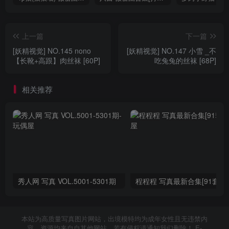
上一篇
下一篇
[妖精视觉] NO.145 nono
[妖精视觉] NO.147 小雪 _不
【长靴+高跟】肉丝袜 [60P]
吃兔兔的丝袜 [68P]
相关推荐
秀人网 写真 VOL.5001-5301期
程程程 写真最新合集[91套]
本站为高质量写真图片网站，出境模特均为成年女性且无违禁内
容，资源均来自自其他网站，若有侵权请通知我们删除！ E-