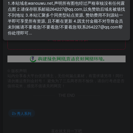
1.本站域名wanouwu.net,声明所有图包经过严格审核没有任何露
点图 2.请保存联系邮箱264227@qq.com,以免赞助后域名被墙找
不到地址 3.本站汇聚多个同类型站点资源, 赞助费用不到源站一
半即可享受所有资源, 且不断在更新 4.因支付金额不对导致会员
未到账请不要着急!不要着急!不要着急!联系264227@qq.com帮
此处内容已隐藏，赞助会员可见
你处理即可...
请登录后查看特权
©
版权声明
站内分享各大平台优质博主，无任何漏点素材，有需求请另寻！同行
请勿搬运查到会封号！ 避免为了三瓜两枣而不愉快，请自行考虑是否
值得花米，感觉不值请关闭网页！
THE END
秀人系列
喜欢就支持一下吧