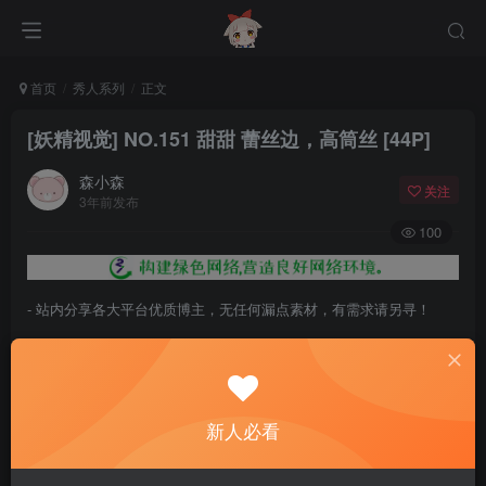
首页
秀人系列
正文
[妖精视觉] NO.151 甜甜 蕾丝边，高筒丝 [44P]
森小森
关注
3年前发布
100
- 站内分享各大平台优质博主，无任何漏点素材，有需求请另寻！
- 百度网盘提示提取码错误，请更换浏览器重试，这是百度网盘版本问
题。
- 遇见解压密码不对、无法解压，请查看
《解压教程》
，能分享就肯定
新人必看
能解压！
- 资源失效/充值未到账/账号解禁...等问题请
《提交工单》