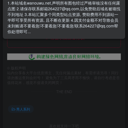
1.本站域名wanouwu.net,声明所有图包经过严格审核没有任何露
点图 2.请保存联系邮箱264227@qq.com,以免赞助后域名被墙找
不到地址 3.本站汇聚多个同类型站点资源, 赞助费用不到源站一
半即可享受所有资源, 且不断在更新 4.因支付金额不对导致会员
未到账请不要着急!不要着急!不要着急!联系264227@qq.com帮
此处内容已隐藏，赞助会员可见
你处理即可...
请登录后查看特权
©
版权声明
站内分享各大平台优质博主，无任何漏点素材，有需求请另寻！同行
请勿搬运查到会封号！ 避免为了三瓜两枣而不愉快，请自行考虑是否
值得花米，感觉不值请关闭网页！
THE END
秀人系列
喜欢就支持一下吧