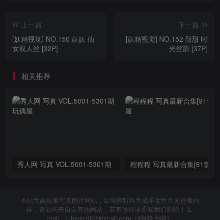
上一篇
下一篇
[妖精视觉] NO.150 妖妖 仙
[妖精视觉] NO.152 甜甜 时
女双人丝 [32P]
光丝韵 [37P]
相关推荐
秀人网 写真 VOL.5001-5301期
程程程 写真最新合集[91套]
本站为高质量写真图片网站，出境模特均为成年女性且无违禁内
容，资源均来自自其他网站，若有侵权请通知我们删除！ E-
mail：tutuvip1001#gmail.com（#替换为@）