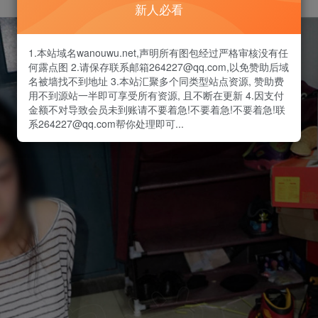
新人必看
1.本站域名wanouwu.net,声明所有图包经过严格审核没有任
何露点图 2.请保存联系邮箱264227@qq.com,以免赞助后域
名被墙找不到地址 3.本站汇聚多个同类型站点资源, 赞助费
用不到源站一半即可享受所有资源, 且不断在更新 4.因支付
金额不对导致会员未到账请不要着急!不要着急!不要着急!联
系264227@qq.com帮你处理即可...