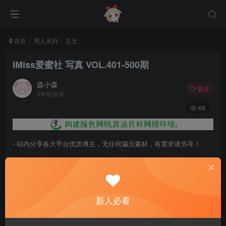
首页
秀人系列
正文
IMiss爱蜜社 写真 VOL.401-500期
森小森
关注
3年前发布
68
- 站内分享各大平台优质博主，无任何漏点素材，有需求请另寻！
- 百度网盘提示提取码错误，请更换浏览器重试，这是百度网盘版本问
题。
- 遇见解压密码不对、无法解压，请查看
《解压教程》
，能分享就肯定
新人必看
能解压！
- 资源失效/充值未到账/账号解禁...等问题请
《提交工单》