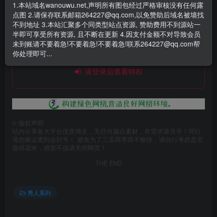
1.本站域名wanouwu.net,声明所有图包经过严格审核没有任何露
点图 2.请保存联系邮箱264227@qq.com,以免赞助后域名被墙找
不到地址 3.本站汇聚多个同类型站点资源, 赞助费用不到源站一
半即可享受所有资源, 且不断在更新 4.因支付金额不对导致会员
未到账请不要着急!不要着急!不要着急!联系264227@qq.com帮
你处理即可...
此处内容已隐藏，赞助会员可见
请登录后查看特权
©
版权声明
站内分享各大平台优质博主，无任何漏点素材，有需求请另寻！同行
请勿搬运查到会封号！ 避免为了三瓜两枣而不愉快，请自行考虑是否
值得花米，感觉不值请关闭网页！
THE END
秀人系列