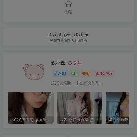
收藏
Do not give in to fear
别在恐惧面前低下你的头
森小森
关注
7483
0
95
63.7W+
这家伙很懒，什么都没有写...
1p狼(狼狼喵) 微密圈/岛遇合集[持续更新2025.08.20]
八酱 微密圈合集[持续更新]