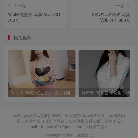
上一篇
下一篇
YouMi尤蜜荟 写真 VOL.601-
XIAOYU语画界 写真
700期
VOL.701-800期
相关推荐
秀人网 写真 VOL.5001-5301期
程程程 写真最新合集[91套]
本站为高质量写真图片网站，出境模特均为成年女性且无违禁内
容，资源均来自自其他网站，若有侵权请通知我们删除！ E-
mail：tutuvip1001#gmail.com（#替换为@）
Copyright © 2023 ·
森女日记