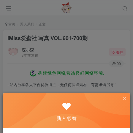
首页
秀人系列
正文
IMiss爱蜜社 写真 VOL.601-700期
森小森
关注
3年前发布
99
- 站内分享各大平台优质博主，无任何漏点素材，有需求请另寻！
- 百度网盘提示提取码错误，请更换浏览器重试，这是百度网盘版本问
题。
- 遇见解压密码不对、无法解压，请查看
《解压教程》
，能分享就肯定
新人必看
能解压！
- 资源失效/充值未到账/账号解禁...等问题请
《提交工单》