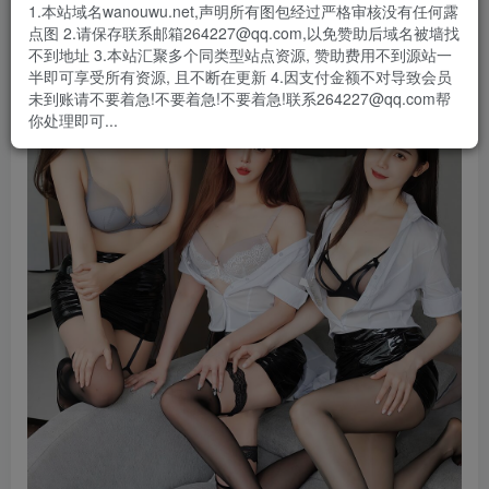
1.本站域名wanouwu.net,声明所有图包经过严格审核没有任何露
点图 2.请保存联系邮箱264227@qq.com,以免赞助后域名被墙找
不到地址 3.本站汇聚多个同类型站点资源, 赞助费用不到源站一
半即可享受所有资源, 且不断在更新 4.因支付金额不对导致会员
未到账请不要着急!不要着急!不要着急!联系264227@qq.com帮
你处理即可...