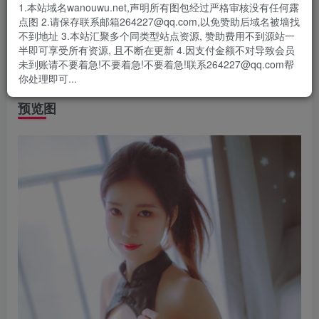
1.本站域名wanouwu.net,声明所有图包经过严格审核没有任何露
微博网红小姐姐，近期很多，各个都很漂亮，@抖娘-利世小
点图 2.请保存联系邮箱264227@qq.com,以免赞助后域名被墙找
姐姐可以说是相当的漂亮，美若天仙。
不到地址 3.本站汇聚多个同类型站点资源, 赞助费用不到源站一
半即可享受所有资源, 且不断在更新 4.因支付金额不对导致会员
青檬酱吐血将其分享给各位老司机们，喜欢请赠藏哦！
未到账请不要着急!不要着急!不要着急!联系264227@qq.com帮
微博 @抖娘-利世
你处理即可...
预览图