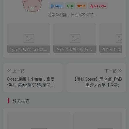
7483
0
95
63.7W+
这家伙很懒，什么都没有写...
1p狼(狼狼喵) 微密圈/岛遇合集[持续更新2025.08.20]
八酱 微密圈合集[持续更新]
上一篇
下一篇
Coser腐团儿小姐姐，腐团
【微博Coser】爱老师_PhD
Ciel：高颜值的视觉感受
美少女合集【高清】
【高清套图合集】
相关推荐