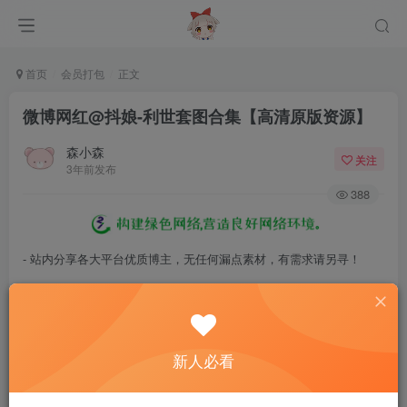
首页
会员打包
正文
微博网红@抖娘-利世套图合集【高清原版资源】
森小森
关注
3年前发布
388
- 站内分享各大平台优质博主，无任何漏点素材，有需求请另寻！
- 百度网盘提示提取码错误，请更换浏览器重试，这是百度网盘版本问
题。
- 遇见解压密码不对、无法解压，请查看
《解压教程》
，能分享就肯定
新人必看
能解压！
- 资源失效/充值未到账/账号解禁...等问题请
《提交工单》