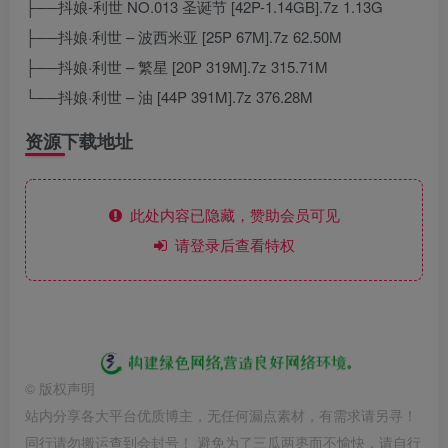
├──抖娘-利世 NO.013 圣诞节 [42P-1.14GB].7z 1.13G
├──抖娘·利世 – 波西米亚 [25P 67M].7z 62.50M
├──抖娘·利世 – 繁星 [20P 319M].7z 315.71M
└──抖娘·利世 – 油 [44P 391M].7z 376.28M
资源下载地址
此处内容已隐藏，赞助会员可见
请登录后查看特权
©
版权声明
站内分享各大平台优质博主，无任何漏点素材，有需求请另寻！
同行请勿搬运查到会封号！ 避免为了三瓜两枣而不愉快，请自行