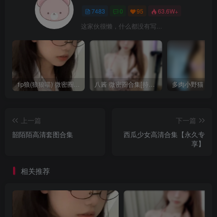
7483
0
95
63.6W+
这家伙很懒，什么都没有写...
1p狼(狼狼喵) 微密圈/岛遇合集[持续更新2025.08.20]
八酱 微密圈合集[持续更新]
上一篇
下一篇
韶陌陌高清套图合集
西瓜少女高清合集【永久专
享】
相关推荐