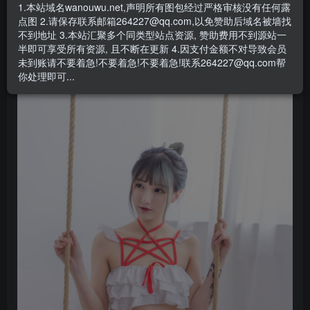
1.本站域名wanouwu.net,声明所有图包经过严格审核没有任何露
铁板烧鬼舞高清合集图集
点图 2.请保存联系邮箱264227@qq.com,以免赞助后域名被墙找
不到地址 3.本站汇聚多个同类型站点资源, 赞助费用不到源站一
#
小姐姐部分图片
半即可享受所有资源, 且不断在更新 4.因支付金额不对导致会员
未到账请不要着急!不要着急!不要着急!联系264227@qq.com帮
你处理即可...