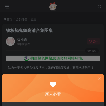
首页
会员打包
正文
铁板烧鬼舞高清合集图集
森小森
关注
3年前发布
103
- 站内分享各大平台优质博主，无任何漏点素材，有需求请另寻！
- 百度网盘提示提取码错误，请更换浏览器重试，这是百度网盘版本问
题。
- 遇见解压密码不对、无法解压，请查看
《解压教程》
，能分享就肯定
新人必看
能解压！
- 资源失效/充值未到账/账号解禁...等问题请
《提交工单》