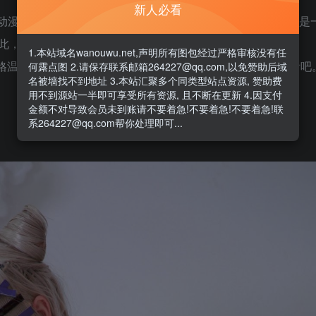
新人必看
人气cosplay妹子@G44不会受伤，G44不会受伤(祭祀祀)
此，她的昵称也就更加的好记一些。
1.本站域名wanouwu.net,声明所有图包经过严格审核没有任
性格温婉，给人一种清纯可爱的感觉，话不多说下面一起来看看吧
何露点图 2.请保存联系邮箱264227@qq.com,以免赞助后域
名被墙找不到地址 3.本站汇聚多个同类型站点资源, 赞助费
用不到源站一半即可享受所有资源, 且不断在更新 4.因支付
金额不对导致会员未到账请不要着急!不要着急!不要着急!联
系264227@qq.com帮你处理即可...