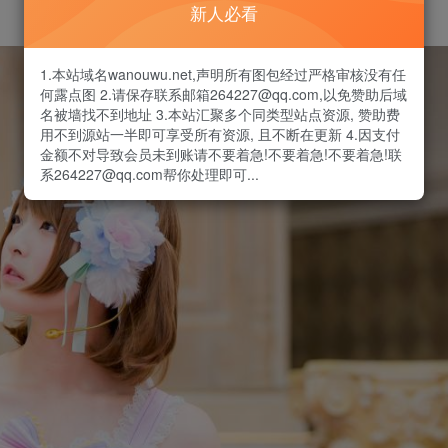
新人必看
1.本站域名wanouwu.net,声明所有图包经过严格审核没有任
何露点图 2.请保存联系邮箱264227@qq.com,以免赞助后域
名被墙找不到地址 3.本站汇聚多个同类型站点资源, 赞助费
用不到源站一半即可享受所有资源, 且不断在更新 4.因支付
金额不对导致会员未到账请不要着急!不要着急!不要着急!联
系264227@qq.com帮你处理即可...