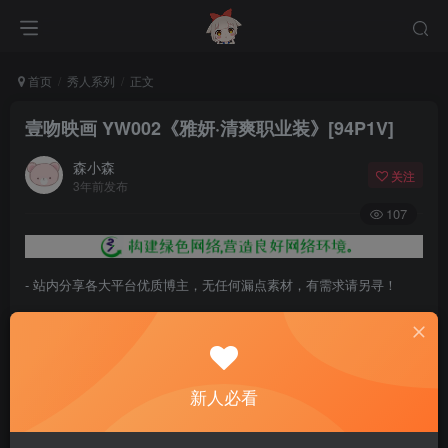
首页
秀人系列
正文
壹吻映画 YW002《雅妍·清爽职业装》[94P1V]
森小森
关注
3年前发布
107
- 站内分享各大平台优质博主，无任何漏点素材，有需求请另寻！
- 百度网盘提示提取码错误，请更换浏览器重试，这是百度网盘版本问
题。
- 遇见解压密码不对、无法解压，请查看
《解压教程》
，能分享就肯定
新人必看
能解压！
- 资源失效/充值未到账/账号解禁...等问题请
《提交工单》