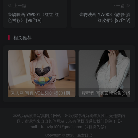
上一篇
下一篇
壹吻映画 YW001《红红·红
壹吻映画 YW003《静静·酒
色衬衫》 [98P1V]
红皮裙》[97P1V]
相关推荐
秀人网 写真 VOL.5001-5301期
程程程 写真最新合集[91套]
本站为高质量写真图片网站，出境模特均为成年女性且无违禁内
容，资源均来自自其他网站，若有侵权请通知我们删除！ E-
mail：tutuvip1001#gmail.com（#替换为@）
Copyright © 2023 ·
森女日记