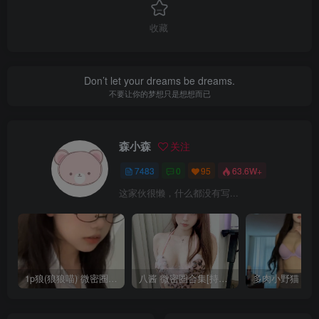
收藏
Don’t let your dreams be dreams.
不要让你的梦想只是想想而已
森小森
关注
7483
0
95
63.6W+
这家伙很懒，什么都没有写...
1p狼(狼狼喵) 微密圈/岛遇合集[持续更新2025.08.20]
八酱 微密圈合集[持续更新]