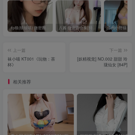
1p狼(狼狼喵) 微密圈/岛遇合集[持续更新2025.08.20]
八酱 微密圈合集[持续更新]
上一篇
下一篇
袜小喵 KT001《玩物：茶
[妖精视觉] NO.002 甜甜 玲
杯》
珑仙女 [84P]
相关推荐