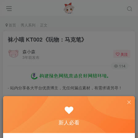
首页
秀人系列
正文
袜小喵 KT002《玩物：马克笔》
森小森
关注
3年前发布
114
- 站内分享各大平台优质博主，无任何漏点素材，有需求请另寻！
- 百度网盘提示提取码错误，请更换浏览器重试，这是百度网盘版本问
题。
- 遇见解压密码不对、无法解压，请查看
《解压教程》
，能分享就肯定
新人必看
能解压！
- 资源失效/充值未到账/账号解禁...等问题请
《提交工单》