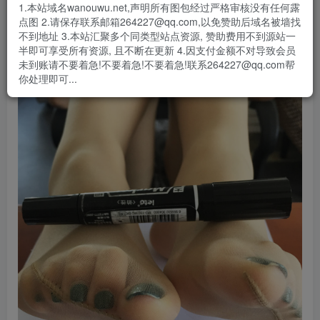
1.本站域名wanouwu.net,声明所有图包经过严格审核没有任何露
点图 2.请保存联系邮箱264227@qq.com,以免赞助后域名被墙找
不到地址 3.本站汇聚多个同类型站点资源, 赞助费用不到源站一
半即可享受所有资源, 且不断在更新 4.因支付金额不对导致会员
未到账请不要着急!不要着急!不要着急!联系264227@qq.com帮
你处理即可...