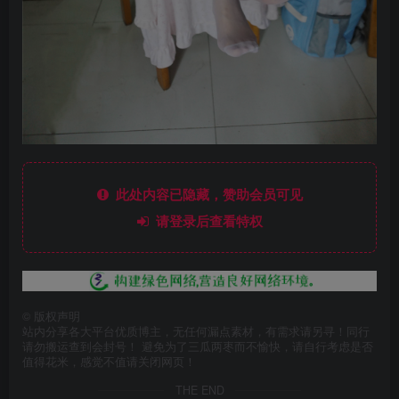
此处内容已隐藏，赞助会员可见
请登录后查看特权
©
版权声明
站内分享各大平台优质博主，无任何漏点素材，有需求请另寻！同行
请勿搬运查到会封号！ 避免为了三瓜两枣而不愉快，请自行考虑是否
值得花米，感觉不值请关闭网页！
THE END