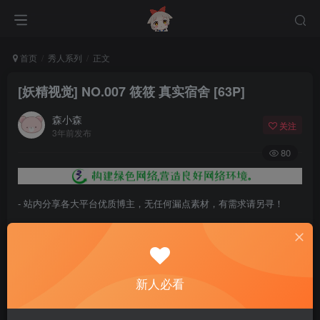
首页
秀人系列
正文
[妖精视觉] NO.007 筱筱 真实宿舍 [63P]
森小森
关注
3年前发布
80
- 站内分享各大平台优质博主，无任何漏点素材，有需求请另寻！
- 百度网盘提示提取码错误，请更换浏览器重试，这是百度网盘版本问
题。
- 遇见解压密码不对、无法解压，请查看
《解压教程》
，能分享就肯定
新人必看
能解压！
- 资源失效/充值未到账/账号解禁...等问题请
《提交工单》