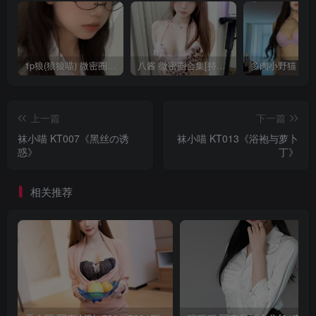
1p狼(狼狼喵) 微密圈/岛遇合集[持续更新2025.08.20]
八酱 微密圈合集[持续更新]
上一篇
下一篇
袜小喵 KT007《黑丝の诱
袜小喵 KT013《浴袍与萝卜
惑》
丁》
相关推荐