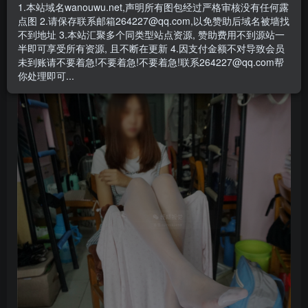
1.本站域名wanouwu.net,声明所有图包经过严格审核没有任何露
点图 2.请保存联系邮箱264227@qq.com,以免赞助后域名被墙找
不到地址 3.本站汇聚多个同类型站点资源, 赞助费用不到源站一
半即可享受所有资源, 且不断在更新 4.因支付金额不对导致会员
未到账请不要着急!不要着急!不要着急!联系264227@qq.com帮
你处理即可...