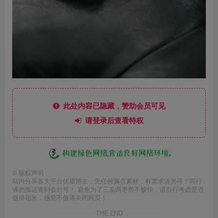
此处内容已隐藏，赞助会员可见
请登录后查看特权
©
版权声明
站内分享各大平台优质博主，无任何漏点素材，有需求请另寻！同行
请勿搬运查到会封号！ 避免为了三瓜两枣而不愉快，请自行考虑是否
值得花米，感觉不值请关闭网页！
THE END