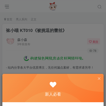
首页
秀人系列
正文
袜小喵 KT010《被挑逗的蕾丝》
森小森
关注
3年前发布
78
- 站内分享各大平台优质博主，无任何漏点素材，有需求请另寻！
- 百度网盘提示提取码错误，请更换浏览器重试，这是百度网盘版本问
题。
- 遇见解压密码不对、无法解压，请查看
《解压教程》
，能分享就肯定
新人必看
能解压！
- 资源失效/充值未到账/账号解禁...等问题请
《提交工单》