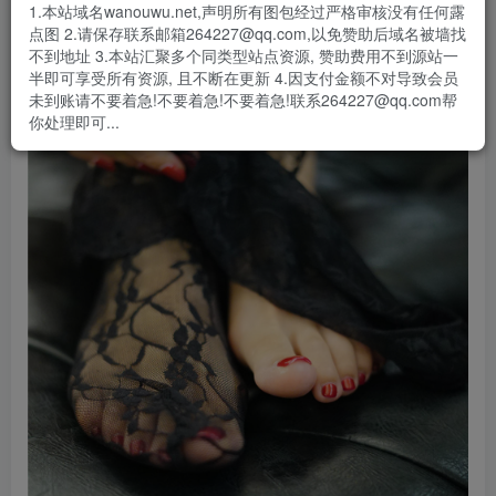
1.本站域名wanouwu.net,声明所有图包经过严格审核没有任何露
点图 2.请保存联系邮箱264227@qq.com,以免赞助后域名被墙找
不到地址 3.本站汇聚多个同类型站点资源, 赞助费用不到源站一
半即可享受所有资源, 且不断在更新 4.因支付金额不对导致会员
未到账请不要着急!不要着急!不要着急!联系264227@qq.com帮
你处理即可...