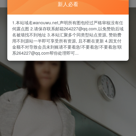
新人必看
1.本站域名wanouwu.net,声明所有图包经过严格审核没有任
何露点图 2.请保存联系邮箱264227@qq.com,以免赞助后域
名被墙找不到地址 3.本站汇聚多个同类型站点资源, 赞助费
用不到源站一半即可享受所有资源, 且不断在更新 4.因支付
金额不对导致会员未到账请不要着急!不要着急!不要着急!联
系264227@qq.com帮你处理即可...