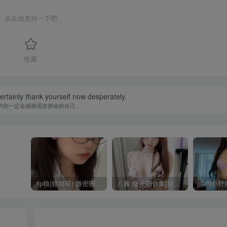
喜欢就支持一下吧
收藏
certainly thank yourself now desperately.
的你一定会感谢现在拼命的自己
1p狼(狼狼喵) 微密圈/岛遇合集[持续更新2025.08.20]
八酱 微密圈合集[持续更新]