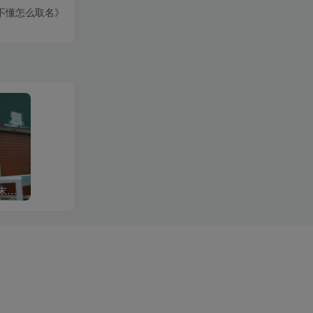
得不懂怎么取名》
袜小喵 KT065《袜小喵·期末考》