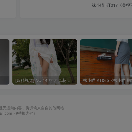
袜小喵 KT017《美
[妖精视觉] NO.14 甜甜 风花雪月 [66P]
且无违禁内容，资源均来自自其他网站，
mail.com（#替换为@）