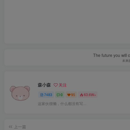
The future you will 
未来
森小森
关注
7483
0
95
63.6W+
这家伙很懒，什么都没有写...
上一篇