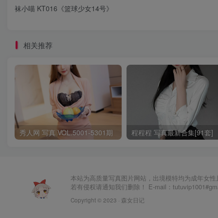
袜小喵 KT016《篮球少女14号》
相关推荐
秀人网 写真 VOL.5001-5301期
程程程 写真最新合集[91套]
本站为高质量写真图片网站，出境模特均为成年女性
若有侵权请通知我们删除！ E-mail：tutuvip1001#g
Copyright © 2023 ·
森女日记