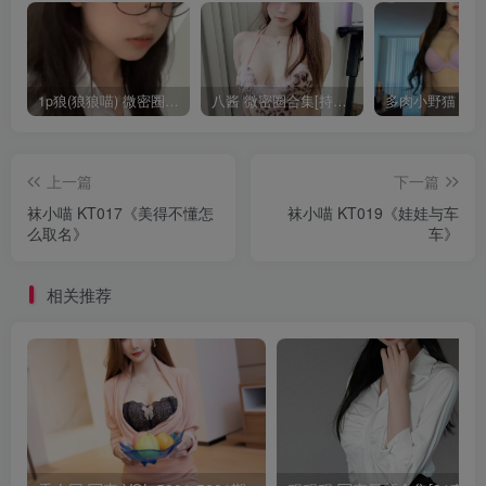
1p狼(狼狼喵) 微密圈/岛遇合集[持续更新2025.08.20]
八酱 微密圈合集[持续更新]
上一篇
下一篇
袜小喵 KT017《美得不懂怎
袜小喵 KT019《娃娃与车
么取名》
车》
相关推荐