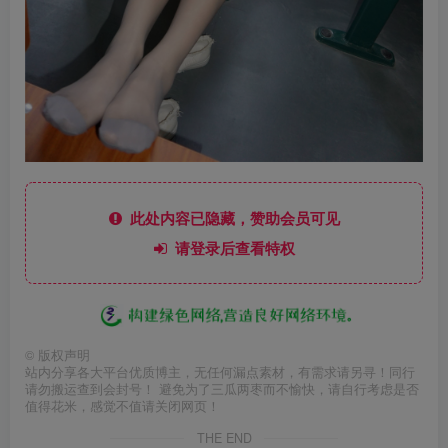
此处内容已隐藏，赞助会员可见
请登录后查看特权
©
版权声明
站内分享各大平台优质博主，无任何漏点素材，有需求请另寻！同行
请勿搬运查到会封号！ 避免为了三瓜两枣而不愉快，请自行考虑是否
值得花米，感觉不值请关闭网页！
THE END