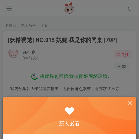
首页
秀人系列
正文
[妖精视觉] NO.018 妮妮 我是你的同桌 [70P]
森小森
关注
3年前发布
82
- 站内分享各大平台优质博主，无任何漏点素材，有需求请另寻！
- 百度网盘提示提取码错误，请更换浏览器重试，这是百度网盘版本问
题。
- 遇见解压密码不对、无法解压，请查看
《解压教程》
，能分享就肯定
新人必看
能解压！
- 资源失效/充值未到账/账号解禁...等问题请
《提交工单》