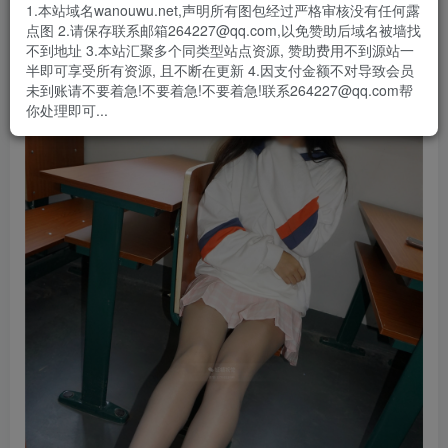
1.本站域名wanouwu.net,声明所有图包经过严格审核没有任何露
点图 2.请保存联系邮箱264227@qq.com,以免赞助后域名被墙找
不到地址 3.本站汇聚多个同类型站点资源, 赞助费用不到源站一
半即可享受所有资源, 且不断在更新 4.因支付金额不对导致会员
未到账请不要着急!不要着急!不要着急!联系264227@qq.com帮
你处理即可...