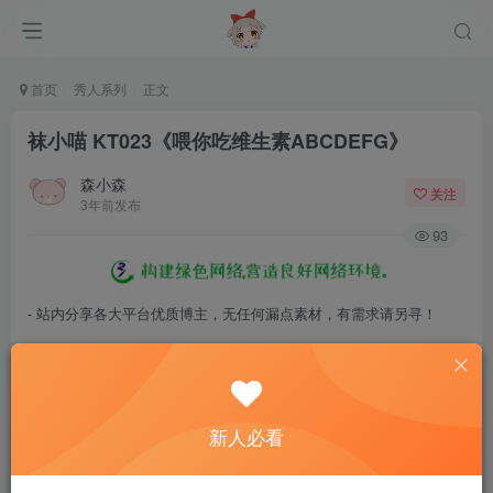
首页
秀人系列
正文
袜小喵 KT023《喂你吃维生素ABCDEFG》
森小森
关注
3年前发布
93
- 站内分享各大平台优质博主，无任何漏点素材，有需求请另寻！
- 百度网盘提示提取码错误，请更换浏览器重试，这是百度网盘版本问
题。
- 遇见解压密码不对、无法解压，请查看
《解压教程》
，能分享就肯定
新人必看
能解压！
- 资源失效/充值未到账/账号解禁...等问题请
《提交工单》