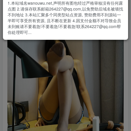
1.本站域名wanouwu.net,声明所有图包经过严格审核没有任何露
点图 2.请保存联系邮箱264227@qq.com,以免赞助后域名被墙找
不到地址 3.本站汇聚多个同类型站点资源, 赞助费用不到源站一
半即可享受所有资源, 且不断在更新 4.因支付金额不对导致会员
未到账请不要着急!不要着急!不要着急!联系264227@qq.com帮
你处理即可...