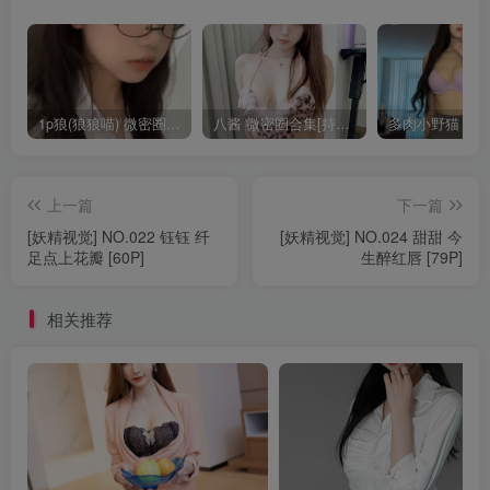
1p狼(狼狼喵) 微密圈/岛遇合集[持续更新2025.08.20]
八酱 微密圈合集[持续更新]
上一篇
下一篇
[妖精视觉] NO.022 钰钰 纤
[妖精视觉] NO.024 甜甜 今
足点上花瓣 [60P]
生醉红唇 [79P]
相关推荐