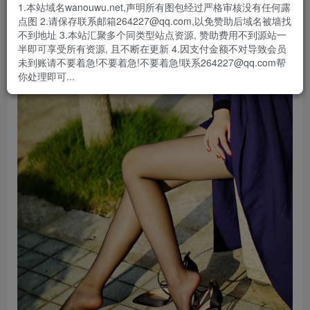
1.本站域名wanouwu.net,声明所有图包经过严格审核没有任何露
点图 2.请保存联系邮箱264227@qq.com,以免赞助后域名被墙找
不到地址 3.本站汇聚多个同类型站点资源, 赞助费用不到源站一
半即可享受所有资源, 且不断在更新 4.因支付金额不对导致会员
未到账请不要着急!不要着急!不要着急!联系264227@qq.com帮
你处理即可...