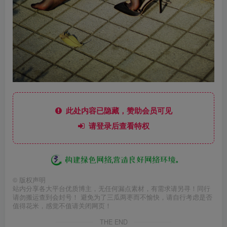
此处内容已隐藏，赞助会员可见
请登录后查看特权
©
版权声明
站内分享各大平台优质博主，无任何漏点素材，有需求请另寻！同行
请勿搬运查到会封号！ 避免为了三瓜两枣而不愉快，请自行考虑是否
值得花米，感觉不值请关闭网页！
THE END