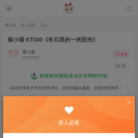
首页
秀人系列
正文
袜小喵 KT030《冬日里的一米阳光》
森小森
关注
3年前发布
76
- 站内分享各大平台优质博主，无任何漏点素材，有需求请另寻！
- 百度网盘提示提取码错误，请更换浏览器重试，这是百度网盘版本问
题。
- 遇见解压密码不对、无法解压，请查看
《解压教程》
，能分享就肯定
新人必看
能解压！
- 资源失效/充值未到账/账号解禁...等问题请
《提交工单》