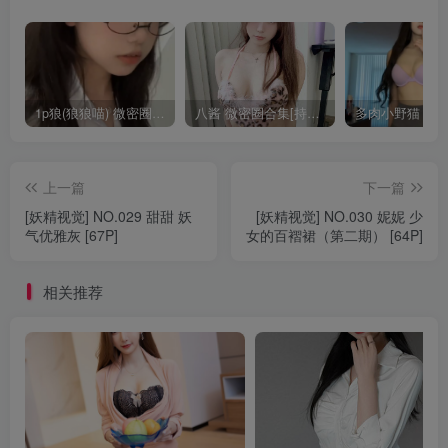
1p狼(狼狼喵) 微密圈/岛遇合集[持续更新2025.08.20]
八酱 微密圈合集[持续更新]
上一篇
下一篇
[妖精视觉] NO.029 甜甜 妖
[妖精视觉] NO.030 妮妮 少
气优雅灰 [67P]
女的百褶裙（第二期） [64P]
相关推荐