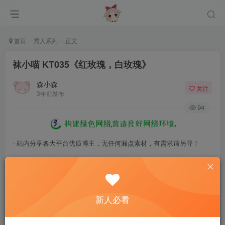
首页
秀人系列
正文
袜小喵 KT035《红玫瑰，白玫瑰》
森小森
关注
3年前发布
94
- 站内分享各大平台优质博主，无任何漏点素材，有需求请另寻！
- 百度网盘提示提取码错误，请更换浏览器重试，这是百度网盘版本问
题。
- 遇见解压密码不对、无法解压，请查看
《解压教程》
，能分享就肯定
新人必看
能解压！
- 资源失效/充值未到账/账号解禁...等问题请
《提交工单》