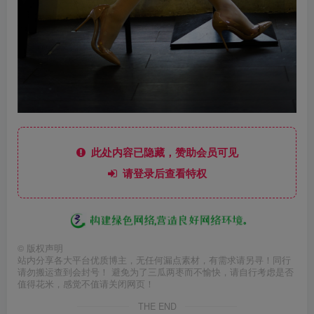
此处内容已隐藏，赞助会员可见
请登录后查看特权
©
版权声明
站内分享各大平台优质博主，无任何漏点素材，有需求请另寻！同行
请勿搬运查到会封号！ 避免为了三瓜两枣而不愉快，请自行考虑是否
值得花米，感觉不值请关闭网页！
THE END