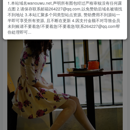
1.本站域名wanouwu.net,声明所有图包经过严格审核没有任何露
点图 2.请保存联系邮箱264227@qq.com,以免赞助后域名被墙找
不到地址 3.本站汇聚多个同类型站点资源, 赞助费用不到源站一
半即可享受所有资源, 且不断在更新 4.因支付金额不对导致会员
未到账请不要着急!不要着急!不要着急!联系264227@qq.com帮
你处理即可...