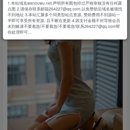
1.本站域名wanouwu.net,声明所有图包经过严格审核没有任何露
点图 2.请保存联系邮箱264227@qq.com,以免赞助后域名被墙找
不到地址 3.本站汇聚多个同类型站点资源, 赞助费用不到源站一
半即可享受所有资源, 且不断在更新 4.因支付金额不对导致会员
未到账请不要着急!不要着急!不要着急!联系264227@qq.com帮
你处理即可...