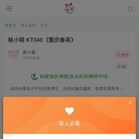
首页
秀人系列
正文
袜小喵 KT040《重庆春茶》
森小森
关注
3年前发布
82
- 站内分享各大平台优质博主，无任何漏点素材，有需求请另寻！
- 百度网盘提示提取码错误，请更换浏览器重试，这是百度网盘版本问
题。
- 遇见解压密码不对、无法解压，请查看
《解压教程》
，能分享就肯定
新人必看
能解压！
- 资源失效/充值未到账/账号解禁...等问题请
《提交工单》