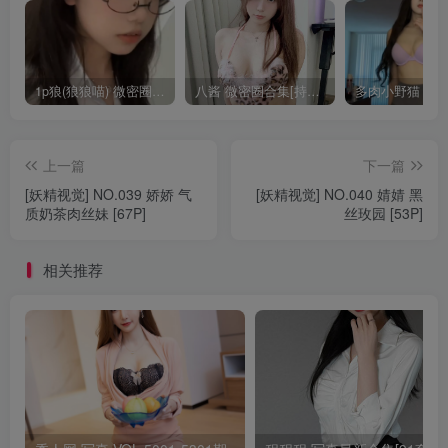
1p狼(狼狼喵) 微密圈/岛遇合集[持续更新2025.08.20]
八酱 微密圈合集[持续更新]
上一篇
下一篇
[妖精视觉] NO.039 娇娇 气
[妖精视觉] NO.040 婧婧 黑
质奶茶肉丝妹 [67P]
丝玫园 [53P]
相关推荐