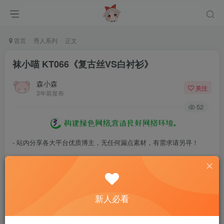
首页
秀人系列
正文
袜小喵 KT066《复古丝VS白衬衫》
森小森
关注
3年前发布
52
- 站内分享各大平台优质博主，无任何漏点素材，有需求请另寻！
- 百度网盘提示提取码错误，请更换浏览器重试，这是百度网盘版本问
题。
- 遇见解压密码不对、无法解压，请查看
《解压教程》
，能分享就肯定
新人必看
能解压！
- 资源失效/充值未到账/账号解禁...等问题请
《提交工单》