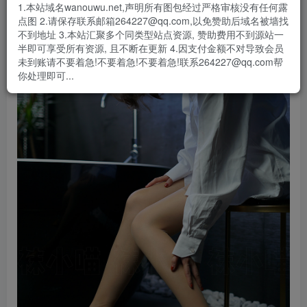
1.本站域名wanouwu.net,声明所有图包经过严格审核没有任何露
点图 2.请保存联系邮箱264227@qq.com,以免赞助后域名被墙找
不到地址 3.本站汇聚多个同类型站点资源, 赞助费用不到源站一
半即可享受所有资源, 且不断在更新 4.因支付金额不对导致会员
未到账请不要着急!不要着急!不要着急!联系264227@qq.com帮
你处理即可...