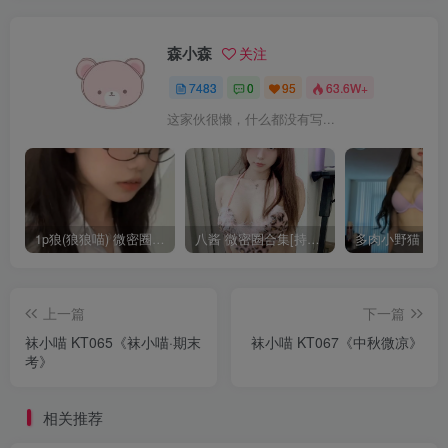
森小森
关注
7483
0
95
63.6W+
这家伙很懒，什么都没有写...
1p狼(狼狼喵) 微密圈/岛遇合集[持续更新2025.08.20]
八酱 微密圈合集[持续更新]
上一篇
下一篇
袜小喵 KT065《袜小喵·期末
袜小喵 KT067《中秋微凉》
考》
相关推荐