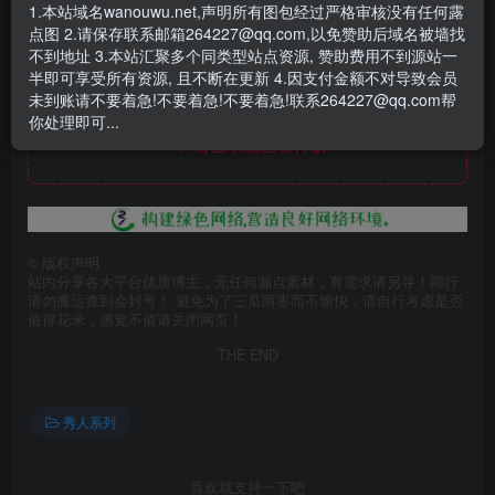
1.本站域名wanouwu.net,声明所有图包经过严格审核没有任何露
点图 2.请保存联系邮箱264227@qq.com,以免赞助后域名被墙找
不到地址 3.本站汇聚多个同类型站点资源, 赞助费用不到源站一
半即可享受所有资源, 且不断在更新 4.因支付金额不对导致会员
未到账请不要着急!不要着急!不要着急!联系264227@qq.com帮
此处内容已隐藏，赞助会员可见
你处理即可...
请登录后查看特权
©
版权声明
站内分享各大平台优质博主，无任何漏点素材，有需求请另寻！同行
请勿搬运查到会封号！ 避免为了三瓜两枣而不愉快，请自行考虑是否
值得花米，感觉不值请关闭网页！
THE END
秀人系列
喜欢就支持一下吧