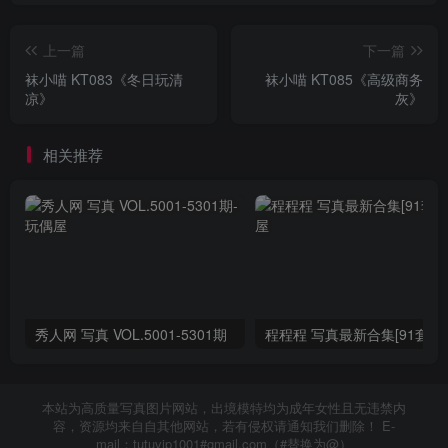
上一篇
下一篇
袜小喵 KT083《冬日玩清
袜小喵 KT085《高级商务
凉》
灰》
相关推荐
秀人网 写真 VOL.5001-5301期
程程程 写真最新合集[91套]
本站为高质量写真图片网站，出境模特均为成年女性且无违禁内
容，资源均来自自其他网站，若有侵权请通知我们删除！ E-
mail：tutuvip1001#gmail.com（#替换为@）