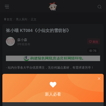
首页
秀人系列
正文
袜小喵 KT084《小仙女的雪纺衫》
森小森
关注
3年前发布
76
- 站内分享各大平台优质博主，无任何漏点素材，有需求请另寻！
- 百度网盘提示提取码错误，请更换浏览器重试，这是百度网盘版本问
题。
- 遇见解压密码不对、无法解压，请查看
《解压教程》
，能分享就肯定
新人必看
能解压！
- 资源失效/充值未到账/账号解禁...等问题请
《提交工单》