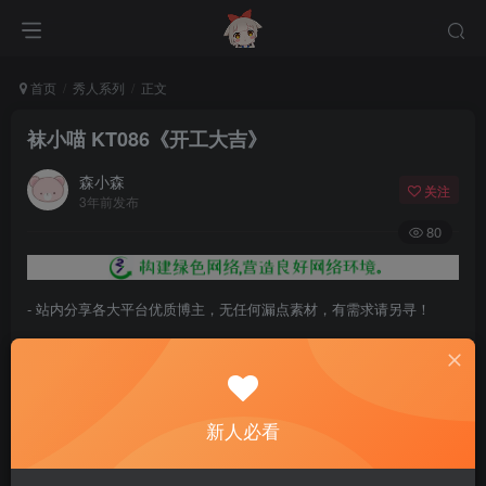
首页
秀人系列
正文
袜小喵 KT086《开工大吉》
森小森
关注
3年前发布
80
- 站内分享各大平台优质博主，无任何漏点素材，有需求请另寻！
- 百度网盘提示提取码错误，请更换浏览器重试，这是百度网盘版本问
题。
- 遇见解压密码不对、无法解压，请查看
《解压教程》
，能分享就肯定
新人必看
能解压！
- 资源失效/充值未到账/账号解禁...等问题请
《提交工单》