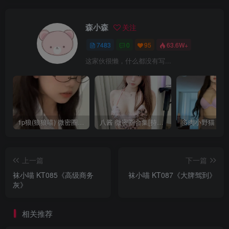
森小森
关注
7483
0
95
63.6W+
这家伙很懒，什么都没有写...
1p狼(狼狼喵) 微密圈/岛遇合集[持续更新2025.08.20]
八酱 微密圈合集[持续更新]
上一篇
下一篇
袜小喵 KT085《高级商务
袜小喵 KT087《大牌驾到》
灰》
相关推荐