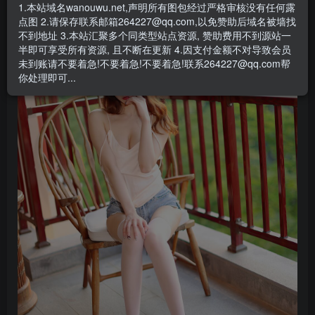
1.本站域名wanouwu.net,声明所有图包经过严格审核没有任何露
点图 2.请保存联系邮箱264227@qq.com,以免赞助后域名被墙找
不到地址 3.本站汇聚多个同类型站点资源, 赞助费用不到源站一
半即可享受所有资源, 且不断在更新 4.因支付金额不对导致会员
未到账请不要着急!不要着急!不要着急!联系264227@qq.com帮
你处理即可...