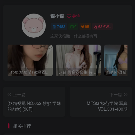
森小森
关注
7483
0
95
63.6W+
这家伙很懒，什么都没有写...
1p狼(狼狼喵) 微密圈/岛遇合集[持续更新2025.08.20]
八酱 微密圈合集[持续更新]
上一篇
下一篇
[妖精视觉 NO.052 妙妙 学妹
MFStar模范学院 写真
的肉丝] [56P]
VOL.301-400期
相关推荐