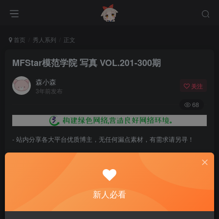
首页
秀人系列
正文
MFStar模范学院 写真 VOL.201-300期
森小森
关注
3年前发布
68
- 站内分享各大平台优质博主，无任何漏点素材，有需求请另寻！
- 百度网盘提示提取码错误，请更换浏览器重试，这是百度网盘版本问
题。
- 遇见解压密码不对、无法解压，请查看
《解压教程》
，能分享就肯定
新人必看
能解压！
- 资源失效/充值未到账/账号解禁...等问题请
《提交工单》