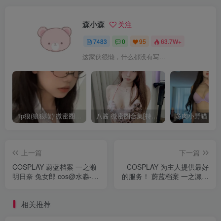
森小森
关注
7483
0
95
63.7W+
这家伙很懒，什么都没有写...
1p狼(狼狼喵) 微密圈/岛遇合集[持续更新2025.08.20]
八酱 微密圈合集[持续更新]
上一篇
下一篇
COSPLAY 蔚蓝档案 一之濑
COSPLAY 为主人提供最好
明日奈 兔女郎 cos@水淼-
的服务！ 蔚蓝档案 一之濑明
Aqua
日奈@小海豹美美F
相关推荐