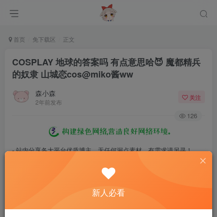
首页
免下载区
正文
COSPLAY 地球的答案吗 有点意思哈😈 魔都精兵
的奴隶 山城恋cos@miko酱ww
森小森
关注
2年前发布
126
- 站内分享各大平台优质博主，无任何漏点素材，有需求请另寻！
- 百度网盘提示提取码错误，请更换浏览器重试，这是百度网盘版本问
题。
新人必看
- 遇见解压密码不对、无法解压，请查看
《解压教程》
，能分享就肯定
能解压！