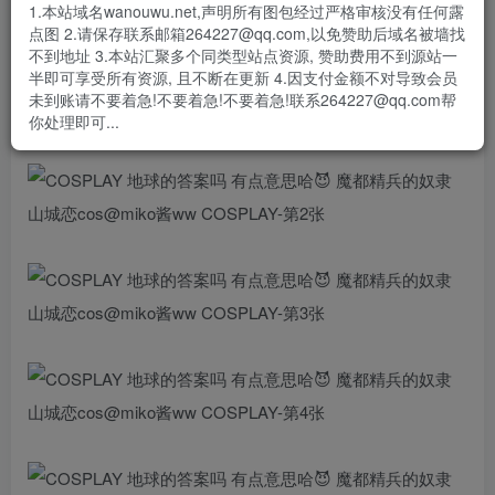
- 资源失效/充值未到账/账号解禁...等问题请
《提交工单》
1.本站域名wanouwu.net,声明所有图包经过严格审核没有任何露
点图 2.请保存联系邮箱264227@qq.com,以免赞助后域名被墙找
#山城恋##魔都精兵的奴隶##山城恋cos# ​​​
不到地址 3.本站汇聚多个同类型站点资源, 赞助费用不到源站一
半即可享受所有资源, 且不断在更新 4.因支付金额不对导致会员
未到账请不要着急!不要着急!不要着急!联系264227@qq.com帮
你处理即可...