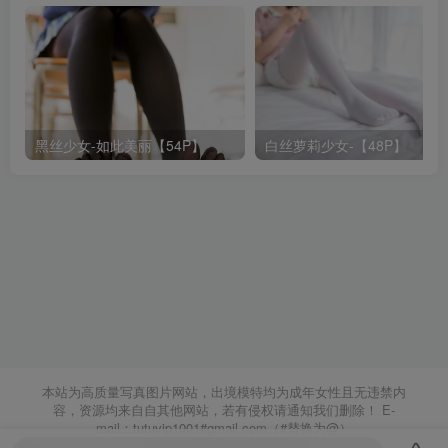
黑丝少女-如此美丽【54P】
白丝萝莉少女-【48P】
本站为高质量写真图片网站，出境模特均为成年女性且无违禁内
容，资源均来自自其他网站，若有侵权请通知我们删除！ E-
mail：tutuvip1001#gmail.com（#替换为@）