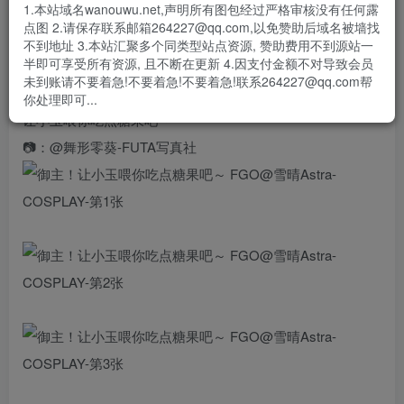
- 资源失效/充值未到账/账号解禁...等问题请
《提交工单》
1.本站域名wanouwu.net,声明所有图包经过严格审核没有任何露
点图 2.请保存联系邮箱264227@qq.com,以免赞助后域名被墙找
@雪晴Astra-
不到地址 3.本站汇聚多个同类型站点资源, 赞助费用不到源站一
半即可享受所有资源, 且不断在更新 4.因支付金额不对导致会员
#fgo##cos#
未到账请不要着急!不要着急!不要着急!联系264227@qq.com帮
🎃万圣节陷阱！就是比糖果还要甜的小玉哦！嘿嘿，御主！
你处理即可...
让小玉喂你吃点糖果吧～
📷：@舞形零葵-FUTA写真社 ​​​