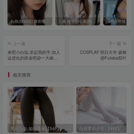
1p狼(狼狼喵) 微密圈/岛遇合集[持续更新2025.08.20]
八酱 微密圈合集[持续更新]
上一篇
下一篇
来吧小白鼠,牵起我的手,加入
COSPLAY 明日方舟 森蚺
这进化的路途吧@一大碗杏
@Futaba双叶
仁豆腐
相关推荐
黑丝少女-如此美丽【54P】
白丝萝莉少女-【48P】