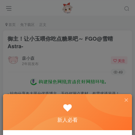
首页
免下载区
正文
御主！让小玉喂你吃点糖果吧～ FGO@雪晴
Astra-
森小森
关注
2年前发布
49
- 站内分享各大平台优质博主，无任何漏点素材，有需求请另寻！
- 百度网盘提示提取码错误，请更换浏览器重试，这是百度网盘版本问
题。
新人必看
- 遇见解压密码不对、无法解压，请查看
《解压教程》
，能分享就肯定
能解压！