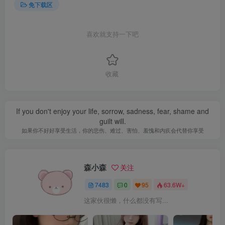
免下载区
喜欢就支持一下吧
收藏
Like a child, always believe in hope, I believe the dream.
像孩子一样，永远相信希望，相信梦想
森小森
关注
7483
0
95
63.6W+
这家伙很懒，什么都没有写...