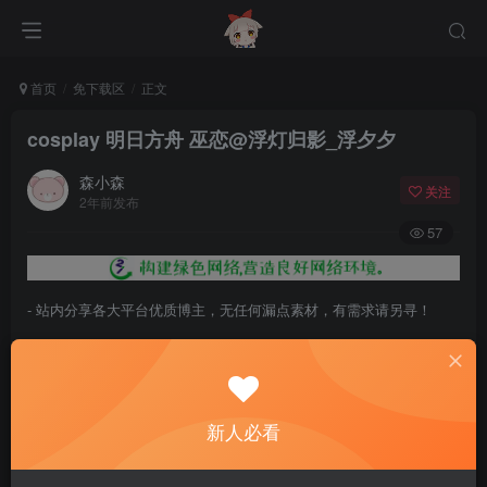
首页
免下载区
正文
cosplay 明日方舟 巫恋@浮灯归影_浮夕夕
森小森
关注
2年前发布
57
- 站内分享各大平台优质博主，无任何漏点素材，有需求请另寻！
- 百度网盘提示提取码错误，请更换浏览器重试，这是百度网盘版本问
题。
- 遇见解压密码不对、无法解压，请查看
《解压教程》
，能分享就肯定
新人必看
能解压！
- 资源失效/充值未到账/账号解禁...等问题请
《提交工单》