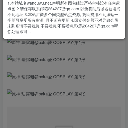
1.本站域名wanouwu.net,声明所有图包经过严格审核没有任何露
#原神fes##珐露珊#
点图 2.请保存联系邮箱264227@qq.com,以免赞助后域名被墙找
不到地址 3.本站汇聚多个同类型站点资源, 赞助费用不到源站一
年纪大 听不见 先叫声甜妹听听吧
半即可享受所有资源, 且不断在更新 4.因支付金额不对导致会员
未到账请不要着急!不要着急!不要着急!联系264227@qq.com帮
你处理即可...
📷@JZE邻居 ​​​