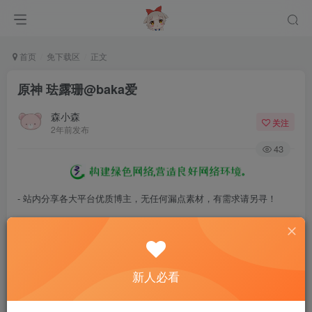
首页
免下载区
正文
原神 珐露珊@baka爱
森小森
关注
2年前发布
43
- 站内分享各大平台优质博主，无任何漏点素材，有需求请另寻！
- 百度网盘提示提取码错误，请更换浏览器重试，这是百度网盘版本问
题。
- 遇见解压密码不对、无法解压，请查看
《解压教程》
，能分享就肯定
新人必看
能解压！
- 资源失效/充值未到账/账号解禁...等问题请
《提交工单》