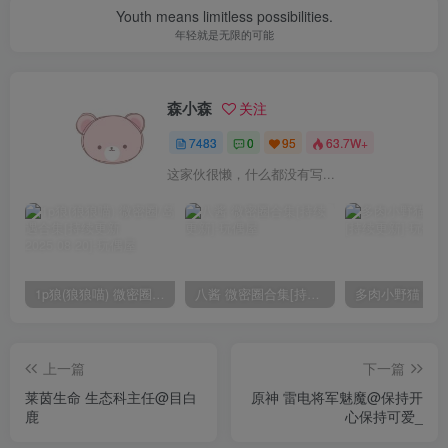
Youth means limitless possibilities.
年轻就是无限的可能
森小森
关注
7483
0
95
63.7W+
这家伙很懒，什么都没有写...
1p狼(狼狼喵) 微密圈/岛遇合集[持续更新2025.08.20]
八酱 微密圈合集[持续更新]
上一篇
下一篇
莱茵生命 生态科主任@目白
原神 雷电将军魅魔@保持开
鹿
心保持可爱_