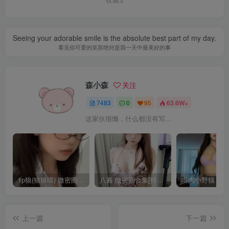
收藏
2
Seeing your adorable smile is the absolute best part of my day.
看见你可爱的笑容绝对是我一天中最美好的事
森小森
关注
7483
0
95
63.6W+
这家伙很懒，什么都没有写...
1p狼(狼狼喵) 微密圈/岛遇合集[持续更新2025.08.20]
八酱 微密圈合集[持续更新]
上一篇
下一篇