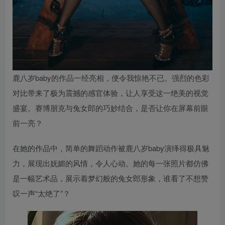
鹿八岁baby的作品一经亮相，便令我惊艳不已。强烈的色彩
对比带来了极为震撼的感官体验，让人享受这一绝美的视觉
盛宴。赛博朋克与兔女郎的巧妙结合，是否让你在屏幕前眼
前一亮？
在她的作品中，简单的舞蹈动作被鹿八岁baby演绎得极具魅
力，展现出妩媚的风情，令人心动。她的每一张照片都仿佛
是一幅艺术品，展示着梦幻般的兔女郎形象，谁看了不想赞
叹一声“太绝了”？