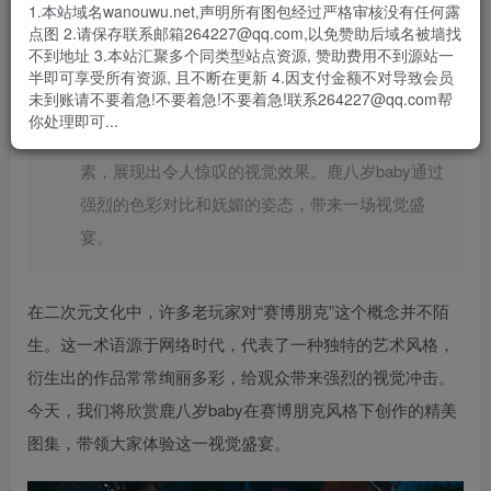
1.本站域名wanouwu.net,声明所有图包经过严格审核没有任何露
点图 2.请保存联系邮箱264227@qq.com,以免赞助后域名被墙找
“赛博朋克”这一词汇在二次元文化中逐渐成形，代
不到地址 3.本站汇聚多个同类型站点资源, 赞助费用不到源站一
表了一种独特的风格，常常给人以震撼的感官体
半即可享受所有资源, 且不断在更新 4.因支付金额不对导致会员
未到账请不要着急!不要着急!不要着急!联系264227@qq.com帮
验。今天，我们将欣赏来自微博用户鹿八岁baby的
你处理即可...
精美组图，这些作品融合了赛博朋克与兔女郎元
素，展现出令人惊叹的视觉效果。鹿八岁baby通过
强烈的色彩对比和妩媚的姿态，带来一场视觉盛
宴。
在二次元文化中，许多老玩家对“赛博朋克”这个概念并不陌
生。这一术语源于网络时代，代表了一种独特的艺术风格，
衍生出的作品常常绚丽多彩，给观众带来强烈的视觉冲击。
今天，我们将欣赏鹿八岁baby在赛博朋克风格下创作的精美
图集，带领大家体验这一视觉盛宴。