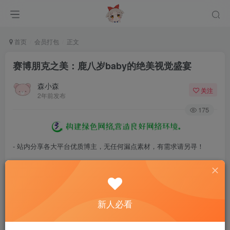
首页
会员打包
正文
赛博朋克之美：鹿八岁baby的绝美视觉盛宴
森小森
关注
2年前发布
175
- 站内分享各大平台优质博主，无任何漏点素材，有需求请另寻！
- 百度网盘提示提取码错误，请更换浏览器重试，这是百度网盘版本问
题。
- 遇见解压密码不对、无法解压，请查看
《解压教程》
，能分享就肯定
新人必看
能解压！
- 资源失效/充值未到账/账号解禁...等问题请
《提交工单》