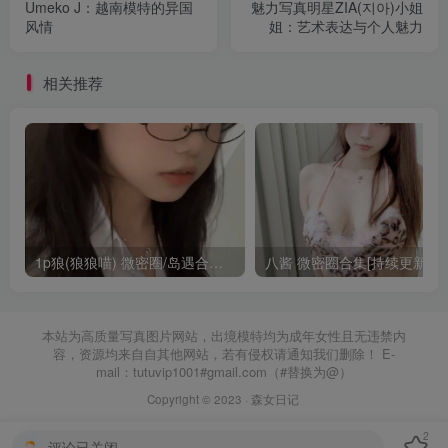
Umeko J：越南模特的异国
魅力写真明星ZIA(지아)小姐
风情
姐：艺术表达与个人魅力
相关推荐
1p狼(狼狼喵) 微密圈/岛遇合集[持续更新2025.08.20]
八酱 微密圈合集[持续更新]
本站为高质量写真图片网站，出境模特均为成年女性且无违禁内
容，资源均来自自其他网站，若有侵权请通知我们删除！ E-
mail：tutuvip1001#gmail.com（#替换为@）
Copyright © 2023 ·
森女日记
2
评论已关闭