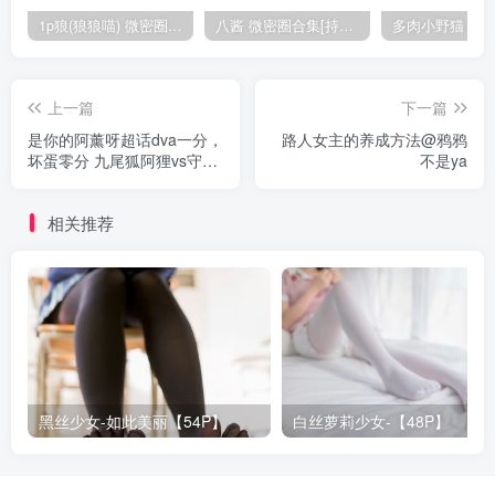
1p狼(狼狼喵) 微密圈/岛遇合集[持续更新2025.08.20]
八酱 微密圈合集[持续更新]
上一篇
下一篇
是你的阿薰呀超话dva一分，
路人女主的养成方法@鸦鸦
坏蛋零分 九尾狐阿狸vs守望
不是ya
dva@阿薰kaOri
相关推荐
黑丝少女-如此美丽【54P】
白丝萝莉少女-【48P】