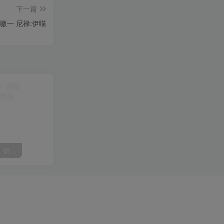
下一篇
明日奈@樱岛嗷一 尼禄:伊喵
在看着哪里呢，我的前辈？ 碧蓝航线 斯库拉-放学后的密谈@宮本桜