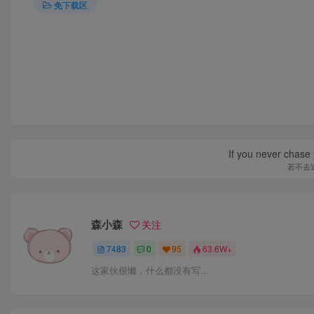
免下载区
If you never chase 
若不去
森小森
关注
7483
0
95
63.6W+
这家伙很懒，什么都没有写...