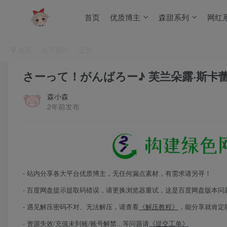
首页
优质博主
森甜系列
网红
首页
免下载区
正文
さーって！がんばろー♪ 芙兰朵露·斯卡
森小森
2年前发布
- 站内分享各大平台优质博主，无任何漏点素材，有需求请另寻！
- 百度网盘提示提取码错误，请更换浏览器重试，这是百度网盘版本问
- 遇见解压密码不对、无法解压，请查看
《解压教程》
，能分享就肯定
- 资源失效/充值未到账/账号解禁...等问题请
《提交工单》