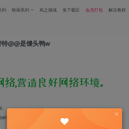
系列
映画系列
风之领域
免下载区
会员打包
解压教程
蕾特@@是馒头鸭w
题。
能解压！