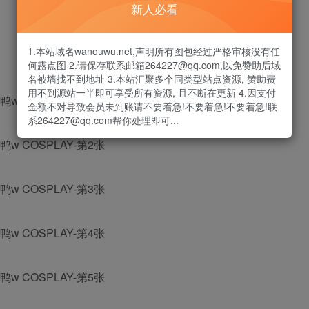
新人必看
1.本站域名wanouwu.net,声明所有图包经过严格审核没有任
何露点图 2.请保存联系邮箱264227@qq.com,以免赞助后域
名被墙找不到地址 3.本站汇聚多个同类型站点资源, 赞助费
用不到源站一半即可享受所有资源, 且不断在更新 4.因支付
金额不对导致会员未到账请不要着急!不要着急!不要着急!联
系264227@qq.com帮你处理即可...