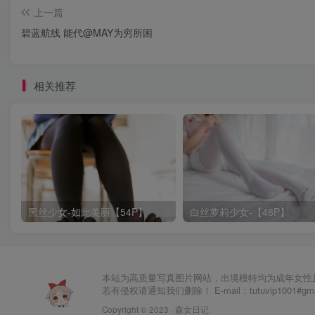
上一篇
碧蓝航线 能代@MAY为穷所困
相关推荐
黑丝少女-如此美丽【54P】
白丝萝莉少女-【48P】
本站为高质量写真图片网站，出境模特均为成年女性
若有侵权请通知我们删除！ E-mail：tutuvip1001#g
Copyright © 2023 ·
森女日记