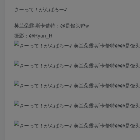
さーって！がんばろー♪
芙兰朵露·斯卡蕾特：@是馒头鸭w
摄影：@Ryan_R ​​​