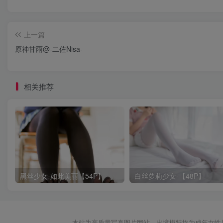
上一篇
原神甘雨@-二佐Nisa-
相关推荐
黑丝少女-如此美丽【54P】
白丝萝莉少女-【48P】
本站为高质量写真图片网站，出境模特均为成年女性