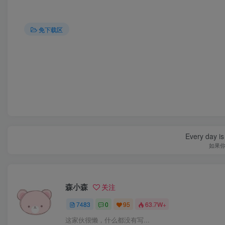
免下载区
Every day is 
如果
森小森
关注
7483
0
95
63.7W+
这家伙很懒，什么都没有写...