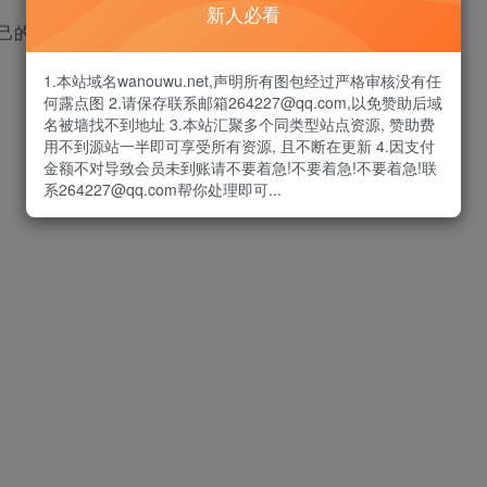
新人必看
己的方向。」
1.本站域名wanouwu.net,声明所有图包经过严格审核没有任
何露点图 2.请保存联系邮箱264227@qq.com,以免赞助后域
名被墙找不到地址 3.本站汇聚多个同类型站点资源, 赞助费
用不到源站一半即可享受所有资源, 且不断在更新 4.因支付
金额不对导致会员未到账请不要着急!不要着急!不要着急!联
系264227@qq.com帮你处理即可...