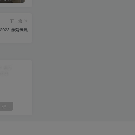
下一篇
 2023 @紫氯氯
在看着哪里呢，我的前辈？ 碧蓝航线 斯库拉-放学后的密谈@宮本桜