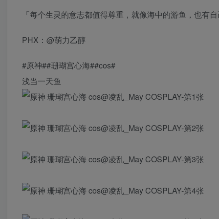
「每个生灵的意志都值得尊重，就像海中的游鱼，也有自
PHX：@萌力乙醇
#原神##珊瑚宫心海##cos#
浅当一天鱼 ​​​