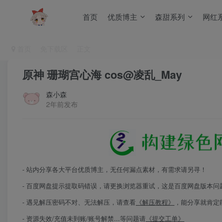
首页
优质博主
森甜系列
网红
首页
免下载区
正文
原神 珊瑚宫心海 cos@凌乱_May
森小森
2年前发布
- 站内分享各大平台优质博主，无任何漏点素材，有需求请另寻！
- 百度网盘提示提取码错误，请更换浏览器重试，这是百度网盘版本问
- 遇见解压密码不对、无法解压，请查看
《解压教程》
，能分享就肯定
- 资源失效/充值未到账/账号解禁...等问题请
《提交工单》