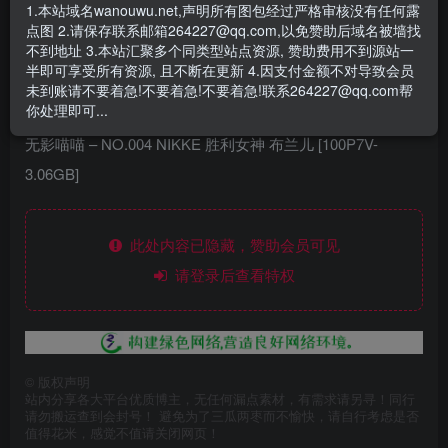
1.本站域名wanouwu.net,声明所有图包经过严格审核没有任何露
点图 2.请保存联系邮箱264227@qq.com,以免赞助后域名被墙找
不到地址 3.本站汇聚多个同类型站点资源, 赞助费用不到源站一
无影喵喵 – NO.001 训练室死库水 [46P-160MB]
半即可享受所有资源, 且不断在更新 4.因支付金额不对导致会员
无影喵喵 – NO.002 甘雨OL [35P-366MB]
未到账请不要着急!不要着急!不要着急!联系264227@qq.com帮
你处理即可...
无影喵喵 – NO.003 OL雷电将军 [35P-456MB]
无影喵喵 – NO.004 NIKKE 胜利女神 布兰儿 [100P7V-
3.06GB]
此处内容已隐藏，赞助会员可见
请登录后查看特权
©
版权声明
站内分享各大平台优质博主，无任何漏点素材，有需求请另寻！同行
请勿搬运查到会封号！ 避免为了三瓜两枣而不愉快，请自行考虑是否
值得花米，感觉不值请关闭网页！