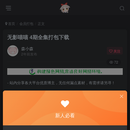
首页
会员打包
正文
无影喵喵 4期全集打包下载
森小森
关注
2年前发布
72
- 站内分享各大平台优质博主，无任何漏点素材，有需求请另寻！
- 百度网盘提示提取码错误，请更换浏览器重试，这是百度网盘版本问
题。
- 遇见解压密码不对、无法解压，请查看
《解压教程》
，能分享就肯定
新人必看
能解压！
- 资源失效/充值未到账/账号解禁...等问题请
《提交工单》