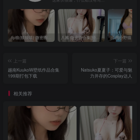
1p狼(狼狼喵) 微密圈/岛遇合集[持续更新2025.08.20]
八酱 微密圈合集[持续更新]
上一篇
下一篇
越南KuukoW壁纸作品合集
Natsuko夏夏子：可爱与魅
199期打包下载
力并存的Cosplay达人
相关推荐