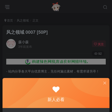
首页
风之领域
正文
风之领域 0007 [50P]
森小森
关注
3年前发布
92
- 站内分享各大平台优质博主，无任何漏点素材，有需求请另寻！
- 百度网盘提示提取码错误，请更换浏览器重试，这是百度网盘版本问
题。
- 遇见解压密码不对、无法解压，请查看
《解压教程》
，能分享就肯定
新人必看
能解压！
- 资源失效/充值未到账/账号解禁...等问题请
《提交工单》