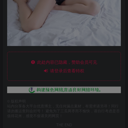
此处内容已隐藏，赞助会员可见
请登录后查看特权
©
版权声明
站内分享各大平台优质博主，无任何漏点素材，有需求请另寻！同行
请勿搬运查到会封号！ 避免为了三瓜两枣而不愉快，请自行考虑是否
值得花米，感觉不值请关闭网页！
THE END