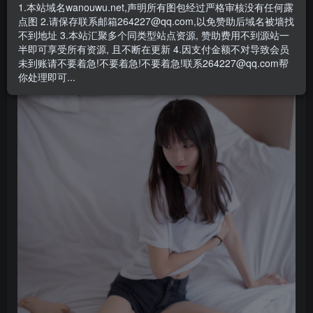
1.本站域名wanouwu.net,声明所有图包经过严格审核没有任何露
点图 2.请保存联系邮箱264227@qq.com,以免赞助后域名被墙找
不到地址 3.本站汇聚多个同类型站点资源, 赞助费用不到源站一
半即可享受所有资源, 且不断在更新 4.因支付金额不对导致会员
未到账请不要着急!不要着急!不要着急!联系264227@qq.com帮
你处理即可...