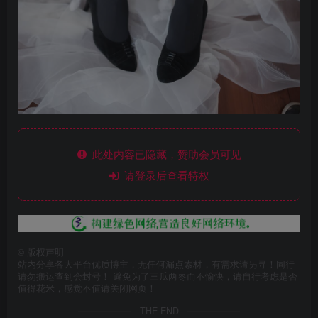
此处内容已隐藏，赞助会员可见
请登录后查看特权
©
版权声明
站内分享各大平台优质博主，无任何漏点素材，有需求请另寻！同行
请勿搬运查到会封号！ 避免为了三瓜两枣而不愉快，请自行考虑是否
值得花米，感觉不值请关闭网页！
THE END