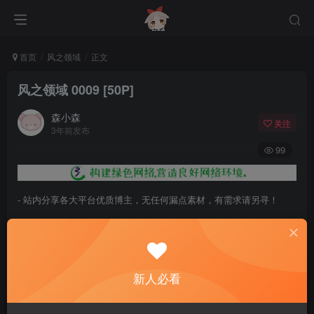
首页
风之领域
正文
风之领域 0009 [50P]
森小森
关注
3年前发布
99
- 站内分享各大平台优质博主，无任何漏点素材，有需求请另寻！
- 百度网盘提示提取码错误，请更换浏览器重试，这是百度网盘版本问
题。
- 遇见解压密码不对、无法解压，请查看
《解压教程》
，能分享就肯定
新人必看
能解压！
- 资源失效/充值未到账/账号解禁...等问题请
《提交工单》