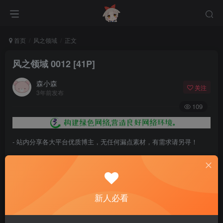
首页
风之领域
正文
风之领域 0012 [41P]
森小森
关注
3年前发布
109
- 站内分享各大平台优质博主，无任何漏点素材，有需求请另寻！
- 百度网盘提示提取码错误，请更换浏览器重试，这是百度网盘版本问
题。
- 遇见解压密码不对、无法解压，请查看
《解压教程》
，能分享就肯定
新人必看
能解压！
- 资源失效/充值未到账/账号解禁...等问题请
《提交工单》