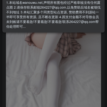
1.本站域名wanouwu.net,声明所有图包经过严格审核没有任何露
点图 2.请保存联系邮箱264227@qq.com,以免赞助后域名被墙找
不到地址 3.本站汇聚多个同类型站点资源, 赞助费用不到源站一
半即可享受所有资源, 且不断在更新 4.因支付金额不对导致会员
未到账请不要着急!不要着急!不要着急!联系264227@qq.com帮
你处理即可...