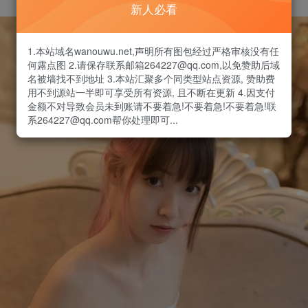
新人必看
1.本站域名wanouwu.net,声明所有图包经过严格审核没有任
何露点图 2.请保存联系邮箱264227@qq.com,以免赞助后域
名被墙找不到地址 3.本站汇聚多个同类型站点资源, 赞助费
用不到源站一半即可享受所有资源, 且不断在更新 4.因支付
金额不对导致会员未到账请不要着急!不要着急!不要着急!联
系264227@qq.com帮你处理即可...