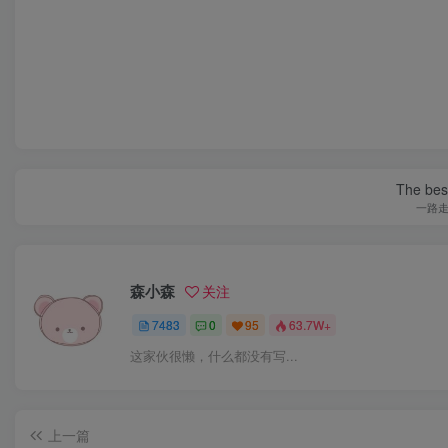
The best
一路
森小森
关注
7483
0
95
63.7W+
这家伙很懒，什么都没有写...
上一篇