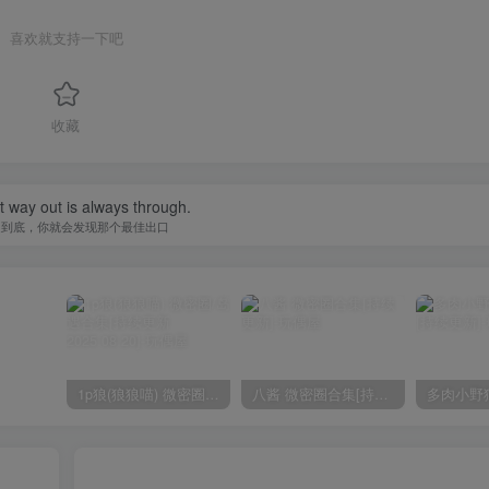
喜欢就支持一下吧
收藏
 way out is always through.
走到底，你就会发现那个最佳出口
1p狼(狼狼喵) 微密圈/岛遇合集[持续更新2025.08.20]
八酱 微密圈合集[持续更新]