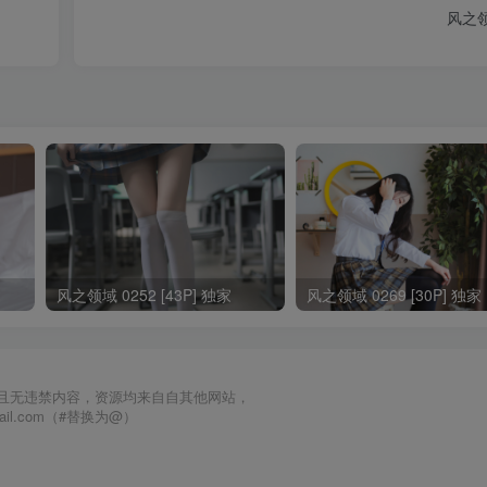
风之领域
风之领域 0252 [43P] 独家
风之领域 0269 [30P] 独家
且无违禁内容，资源均来自自其他网站，
mail.com（#替换为@）