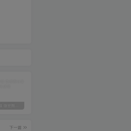
多肉小野猫 微密圈合集[持续更新]
短发那只猫 岛遇合集[持续更新2025.09.13]
佳佳拖把 微密圈合集[持续更新]
下一篇