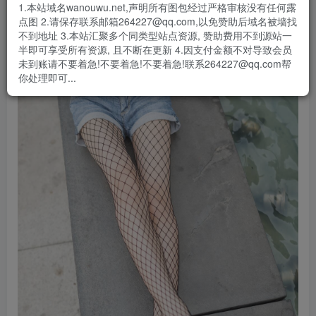
1.本站域名wanouwu.net,声明所有图包经过严格审核没有任何露
点图 2.请保存联系邮箱264227@qq.com,以免赞助后域名被墙找
不到地址 3.本站汇聚多个同类型站点资源, 赞助费用不到源站一
半即可享受所有资源, 且不断在更新 4.因支付金额不对导致会员
未到账请不要着急!不要着急!不要着急!联系264227@qq.com帮
你处理即可...