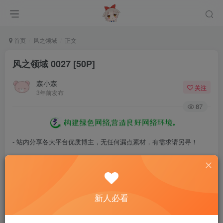
首页
风之领域
正文
风之领域 0027 [50P]
森小森
关注
3年前发布
87
- 站内分享各大平台优质博主，无任何漏点素材，有需求请另寻！
- 百度网盘提示提取码错误，请更换浏览器重试，这是百度网盘版本问
题。
- 遇见解压密码不对、无法解压，请查看
《解压教程》
，能分享就肯定
新人必看
能解压！
- 资源失效/充值未到账/账号解禁...等问题请
《提交工单》