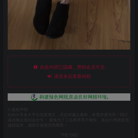
此处内容已隐藏，赞助会员可见
请登录后查看特权
©
版权声明
站内分享各大平台优质博主，无任何漏点素材，有需求请另寻！同行
请勿搬运查到会封号！ 避免为了三瓜两枣而不愉快，请自行考虑是否
值得花米，感觉不值请关闭网页！
THE END