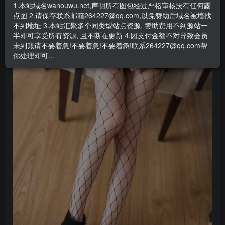
1.本站域名wanouwu.net,声明所有图包经过严格审核没有任何露
点图 2.请保存联系邮箱264227@qq.com,以免赞助后域名被墙找
不到地址 3.本站汇聚多个同类型站点资源, 赞助费用不到源站一
半即可享受所有资源, 且不断在更新 4.因支付金额不对导致会员
未到账请不要着急!不要着急!不要着急!联系264227@qq.com帮
你处理即可...