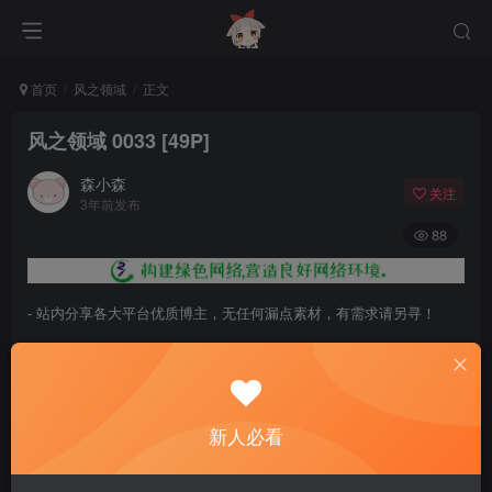
首页
风之领域
正文
风之领域 0033 [49P]
森小森
关注
3年前发布
88
- 站内分享各大平台优质博主，无任何漏点素材，有需求请另寻！
- 百度网盘提示提取码错误，请更换浏览器重试，这是百度网盘版本问
题。
- 遇见解压密码不对、无法解压，请查看
《解压教程》
，能分享就肯定
新人必看
能解压！
- 资源失效/充值未到账/账号解禁...等问题请
《提交工单》