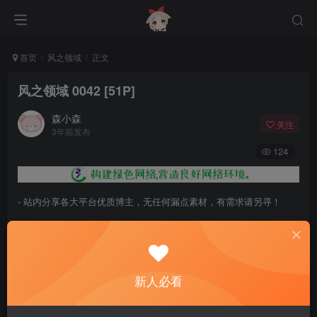
首页
风之领域
正文
风之领域 0042 [51P]
森小森
关注
3年前发布
124
- 站内分享各大平台优质博主，无任何漏点素材，有需求请另寻！
- 百度网盘提示提取码错误，请更换浏览器重试，这是百度网盘版本问
题。
- 遇见解压密码不对、无法解压，请查看
《解压教程》
，能分享就肯定
新人必看
能解压！
- 资源失效/充值未到账/账号解禁...等问题请
《提交工单》