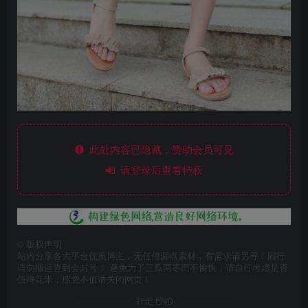
此处内容已隐藏，赞助会员可见
请登录后查看特权
©
版权声明
站内分享各大平台优质博主，无任何漏点素材，有需求请另寻！同行
请勿搬运查到会封号！ 避免为了三瓜两枣而不愉快，请自行考虑是否
值得花米，感觉不值请关闭网页！
THE END