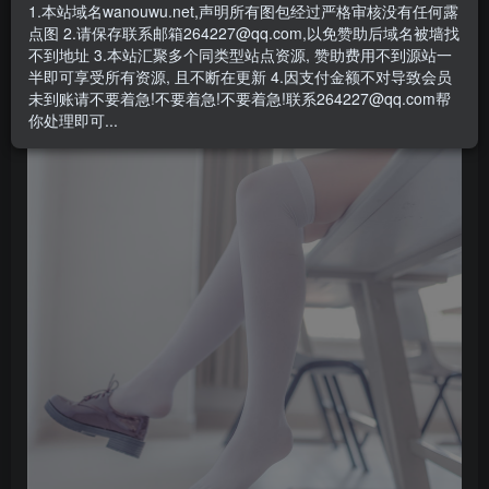
1.本站域名wanouwu.net,声明所有图包经过严格审核没有任何露
点图 2.请保存联系邮箱264227@qq.com,以免赞助后域名被墙找
不到地址 3.本站汇聚多个同类型站点资源, 赞助费用不到源站一
半即可享受所有资源, 且不断在更新 4.因支付金额不对导致会员
未到账请不要着急!不要着急!不要着急!联系264227@qq.com帮
你处理即可...