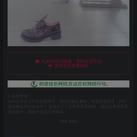
此处内容已隐藏，赞助会员可见
请登录后查看特权
©
版权声明
站内分享各大平台优质博主，无任何漏点素材，有需求请另寻！同行
请勿搬运查到会封号！ 避免为了三瓜两枣而不愉快，请自行考虑是否
值得花米，感觉不值请关闭网页！
THE END