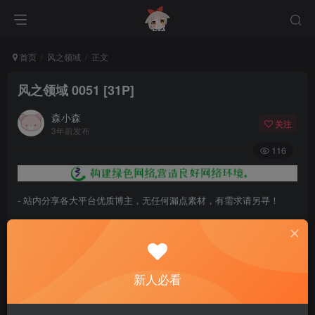
首页
风之领域
正文
风之领域 0051 [31P]
森小森
关注
3年前发布
116
- 站内分享各大平台优质博主，无任何漏点素材，有需求请另寻！
- 百度网盘提示提取码错误，请更换浏览器重试，这是百度网盘版本问
题。
- 遇见解压密码不对、无法解压，请查看
《解压教程》
，能分享就肯定
新人必看
能解压！
- 资源失效/充值未到账/账号解禁...等问题请
《提交工单》