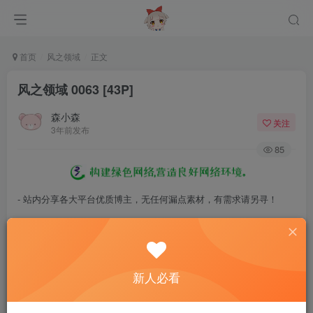
首页
风之领域
正文
风之领域 0063 [43P]
森小森
关注
3年前发布
85
- 站内分享各大平台优质博主，无任何漏点素材，有需求请另寻！
- 百度网盘提示提取码错误，请更换浏览器重试，这是百度网盘版本问
题。
- 遇见解压密码不对、无法解压，请查看
《解压教程》
，能分享就肯定
新人必看
能解压！
- 资源失效/充值未到账/账号解禁...等问题请
《提交工单》