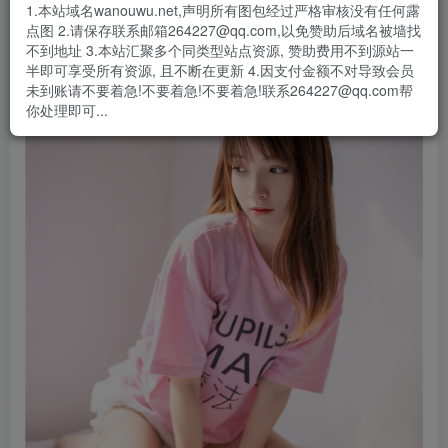
1.本站域名wanouwu.net,声明所有图包经过严格审核没有任何露
点图 2.请保存联系邮箱264227@qq.com,以免赞助后域名被墙找
不到地址 3.本站汇聚多个同类型站点资源, 赞助费用不到源站一
半即可享受所有资源, 且不断在更新 4.因支付金额不对导致会员
未到账请不要着急!不要着急!不要着急!联系264227@qq.com帮
你处理即可...