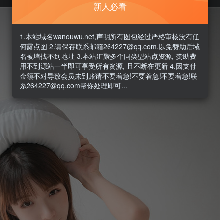
新人必看
1.本站域名wanouwu.net,声明所有图包经过严格审核没有任
何露点图 2.请保存联系邮箱264227@qq.com,以免赞助后域
名被墙找不到地址 3.本站汇聚多个同类型站点资源, 赞助费
用不到源站一半即可享受所有资源, 且不断在更新 4.因支付
金额不对导致会员未到账请不要着急!不要着急!不要着急!联
系264227@qq.com帮你处理即可...