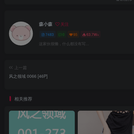
森小森
关注
7483
0
95
63.7W+
这家伙很懒，什么都没有写...
上一篇
风之领域 0066 [46P]
相关推荐