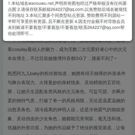
1.本站域名wanouwu.net,声明所有图包经过严格审核没有任何露
个人介绍
点图 2.请保存联系邮箱264227@qq.com,以免赞助后域名被墙找
不到地址 3.本站汇聚多个同类型站点资源, 赞助费用不到源站一
半即可享受所有资源, 且不断在更新 4.因支付金额不对导致会员
阿九儿baby作为圈内极具人气、口碑绝佳的实力派coser达
未到账请不要着急!不要着急!不要着急!联系264227@qq.com帮
人，她以热爱为笔，以匠心为墨，穿梭于各个次元世界，将
你处理即可...
一个个经典虚拟角色鲜活落地，用一部部高质量作品，诠释
着cosplay最动人的魅力，成为无数二次元爱好者心中的次元
本命博主，不过目前她微博抖音都GG了，搜索不到了~
熟悉阿九儿baby的粉丝都知道，她拥有得天独厚的外形条件
与舞台表现力。火辣曼妙的身材线条、灵动精致的五官轮
廓，让她天生适配各类风格的次元角色。可盐可甜、亦飒亦
柔的独特气质，打破了单一的风格局限，无论是温柔温婉的
治愈系角色、清冷疏离的神明人设，还是冷艳霸气的御姐形
象、灵动俏皮的少女角色，她都能完美驾驭，毫无违和感。
优越的外形功底，为她的作品赋予了绝佳的视觉基底，让每