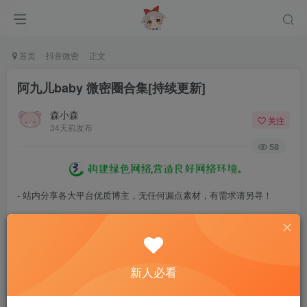
首页
抖音微密
正文
阿九儿baby 微密圈合集[持续更新]
森小森
关注
34天前发布
58
- 站内分享各大平台优质博主，无任何漏点素材，有需求请另寻！
- 百度网盘提示提取码错误，请更换浏览器重试，这是百度网盘版本问
题。
- 遇见解压密码不对、无法解压，请查看
《解压教程》
，能分享就肯定
新人必看
能解压！
- 资源失效/充值未到账/账号解禁...等问题请
《提交工单》