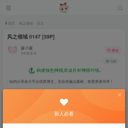
首页
风之领域
正文
风之领域 0147 [39P]
森小森
关注
3年前发布
103
- 站内分享各大平台优质博主，无任何漏点素材，有需求请另寻！
- 百度网盘提示提取码错误，请更换浏览器重试，这是百度网盘版本问
题。
- 遇见解压密码不对、无法解压，请查看
《解压教程》
，能分享就肯定
新人必看
能解压！
- 资源失效/充值未到账/账号解禁...等问题请
《提交工单》