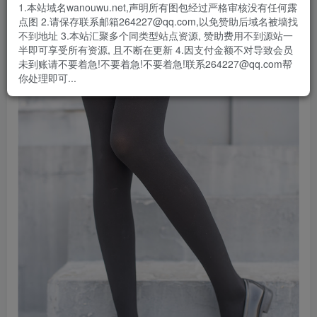
1.本站域名wanouwu.net,声明所有图包经过严格审核没有任何露
点图 2.请保存联系邮箱264227@qq.com,以免赞助后域名被墙找
不到地址 3.本站汇聚多个同类型站点资源, 赞助费用不到源站一
半即可享受所有资源, 且不断在更新 4.因支付金额不对导致会员
未到账请不要着急!不要着急!不要着急!联系264227@qq.com帮
你处理即可...