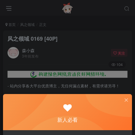
首页
风之领域
正文
风之领域 0169 [40P]
森小森
关注
3年前发布
104
- 站内分享各大平台优质博主，无任何漏点素材，有需求请另寻！
- 百度网盘提示提取码错误，请更换浏览器重试，这是百度网盘版本问
题。
- 遇见解压密码不对、无法解压，请查看
《解压教程》
，能分享就肯定
新人必看
能解压！
- 资源失效/充值未到账/账号解禁...等问题请
《提交工单》