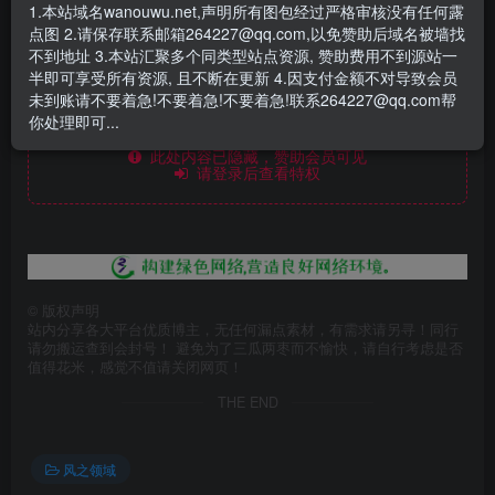
1.本站域名wanouwu.net,声明所有图包经过严格审核没有任何露
点图 2.请保存联系邮箱264227@qq.com,以免赞助后域名被墙找
不到地址 3.本站汇聚多个同类型站点资源, 赞助费用不到源站一
半即可享受所有资源, 且不断在更新 4.因支付金额不对导致会员
未到账请不要着急!不要着急!不要着急!联系264227@qq.com帮
你处理即可...
此处内容已隐藏，赞助会员可见
请登录后查看特权
©
版权声明
站内分享各大平台优质博主，无任何漏点素材，有需求请另寻！同行
请勿搬运查到会封号！ 避免为了三瓜两枣而不愉快，请自行考虑是否
值得花米，感觉不值请关闭网页！
THE END
风之领域